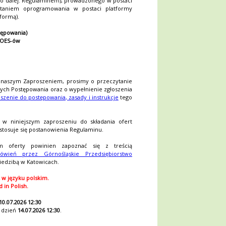
go dalej: Regulaminem), prowadzonego w postaci
ystaniem oprogramowania w postaci platformy
formą).
ępowania)
 OES-ów
 naszym Zaproszeniem, prosimy o przeczytanie
cych Postępowania oraz o wypełnienie zgłoszenia
szenie do postępowania, zasady i instrukcje
tego
w niniejszym zaproszeniu do składania ofert
stosuje się postanowienia Regulaminu.
 oferty powinien zapoznać się z treścią
ówień przez Górnośląskie Przedsiębiorstwo
iedzibą w Katowicach.
w języku polskim.
in Polish.
10.07.2026 12:30
a dzień
14.07.2026 12:30
.