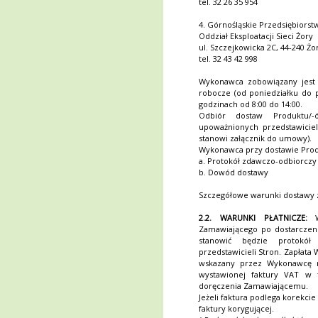
tel. 32 26 35 954
4. Górnośląskie Przedsiębiors
Oddział Eksploatacji Sieci Żory
ul. Szczejkowicka 2C, 44-240 Żo
tel. 32 43 42 998
Wykonawca zobowiązany jest
robocze (od poniedziałku do 
godzinach od 8:00 do 14:00.
Odbiór dostaw Produktu/-
upoważnionych przedstawicie
stanowi załącznik do umowy).
Wykonawca przy dostawie Prod
a. Protokół zdawczo-odbiorczy
b. Dowód dostawy
Szczegółowe warunki dostawy 
2.2. WARUNKI PŁATNICZE:
Wy
Zamawiającego po dostarczeni
stanowić będzie protokół
przedstawicieli Stron. Zapła
wskazany przez Wykonawcę 
wystawionej faktury VAT w 
doręczenia Zamawiającemu.
Jeżeli faktura podlega korekcie
faktury korygującej.