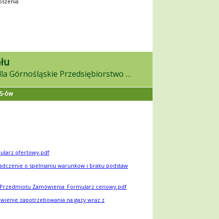
oszenia
łu
w on-line postępowaniu dla Górnośląskie Przedsiębiorstwo Wodociągów S.A.
ES-ów
ularz ofertowy.pdf
adczenie o spelnianiu warunkow i braku podstaw
 Przedmiotu Zamówienia_Formularz cenowy.pdf
awienie zapotrzebowania na gazy wraz z