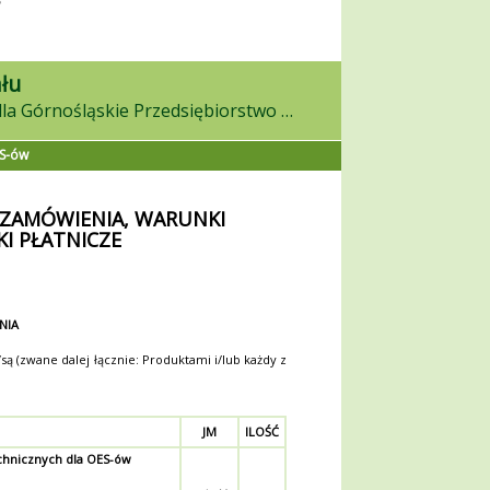
łu
w on-line postępowaniu dla Górnośląskie Przedsiębiorstwo Wodociągów S.A.
ES-ów
 ZAMÓWIENIA, WARUNKI
I PŁATNICZE
NIA
 (zwane dalej łącznie: Produktami i/lub każdy z
JM
ILOŚĆ
chnicznych dla OES-ów