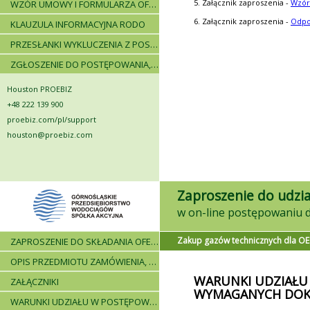
5. Załącznik zaproszenia -
Wzór
WZÓR UMOWY I FORMULARZA OFERTOWEGO
6. Załącznik zaproszenia -
Odpo
KLAUZULA INFORMACYJNA RODO
PRZESŁANKI WYKLUCZENIA Z POSTĘPOWANIA
ZGŁOSZENIE DO POSTĘPOWANIA, ZASADY I INSTRUKCJE
Houston PROEBIZ
+48 222 139 900
proebiz.com/pl/support
houston@proebiz.com
Zaproszenie do udzia
Zakup gazów technicznych dla O
ZAPROSZENIE DO SKŁADANIA OFERT - INFORMACJE OGÓLNE
OPIS PRZEDMIOTU ZAMÓWIENIA, WARUNKI DOSTAWY, WARUNKI PŁATNICZE
WARUNKI UDZIAŁU
ZAŁĄCZNIKI
WYMAGANYCH DO
WARUNKI UDZIAŁU W POSTĘPOWANIU I WYKAZ WYMAGANYCH DOKUMENTÓW