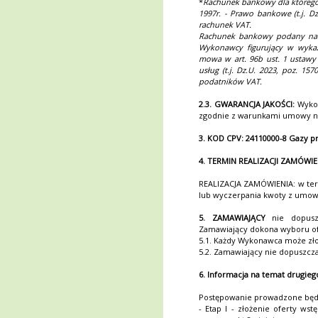
*
Rachunek bankowy dla którego 
1997r. - Prawo bankowe (t.j. D
rachunek VAT.
Rachunek bankowy podany na f
Wykonawcy figurujący w wykazi
mowa w art. 96b ust. 1 ustawy
usług (t.j. Dz.U. 2023, poz. 15
podatników VAT.
2.3. GWARANCJA JAKOŚCI:
Wykon
zgodnie z warunkami umowy na
3. KOD CPV: 24110000-8 Gazy 
4. TERMIN REALIZACJI ZAMÓWIE
REALIZACJA ZAMÓWIENIA: w ter
lub wyczerpania kwoty z umow
5. ZAMAWIAJĄCY
nie dopuszc
Zamawiający dokona wyboru ofe
5.1. Każdy Wykonawca może złoż
5.2. Zamawiający nie dopuszcza
6. Informacja na temat drugie
Postępowanie prowadzone będz
- Etap I - złożenie oferty w