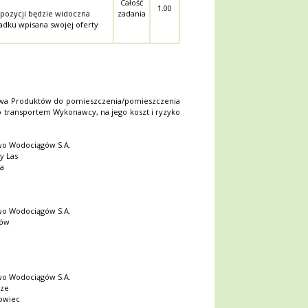
Całość
1.00
pozycji będzie widoczna
zadania
adku wpisana swojej oferty
wa Produktów do pomieszczenia/pomieszczenia
ransportem Wykonawcy, na jego koszt i ryzyko
two Wodociągów S.A.
y Las
ka
two Wodociągów S.A.
łów
two Wodociągów S.A.
rze
nowiec