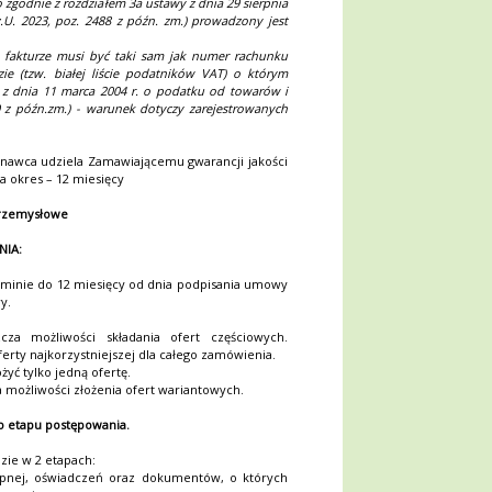
zgodnie z rozdziałem 3a ustawy z dnia 29 sierpnia
z.U. 2023, poz. 2488 z późn. zm.) prowadzony jest
akturze musi być taki sam jak numer rachunku
e (tzw. białej liście podatników VAT) o którym
 z dnia 11 marca 2004 r. o podatku od towarów i
70 z późn.zm.) - warunek dotyczy zarejestrowanych
awca udziela Zamawiającemu gwarancji jakości
 okres – 12 miesięcy
przemysłowe
NIA:
minie do 12 miesięcy od dnia podpisania umowy
y.
za możliwości składania ofert częściowych.
rty najkorzystniejszej dla całego zamówienia.
yć tylko jedną ofertę.
 możliwości złożenia ofert wariantowych.
go etapu postępowania.
ie w 2 etapach:
stępnej, oświadczeń oraz dokumentów, o których