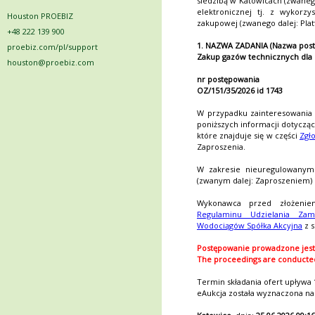
siedzibą w Katowicach (zwane
elektronicznej tj. z wykorz
Houston PROEBIZ
zakupowej (zwanego dalej: Plat
+48 222 139 900
1. NAZWA ZADANIA (Nazwa post
proebiz.com/pl/support
Zakup gazów technicznych dla
houston@proebiz.com
nr postępowania
OZ/151/35/2026 id 1743
W przypadku zainteresowania
poniższych informacji dotyczą
które znajduje się w części
Zgło
Zaproszenia.
W zakresie nieuregulowanym 
(zwanym dalej: Zaproszeniem) 
Wykonawca przed złożeniem
Regulaminu Udzielania Zam
Wodociągów Spółka Akcyjna
z s
Postępowanie prowadzone jest 
The proceedings are conducted 
Termin składania ofert upływa
eAukcja została wyznaczona n