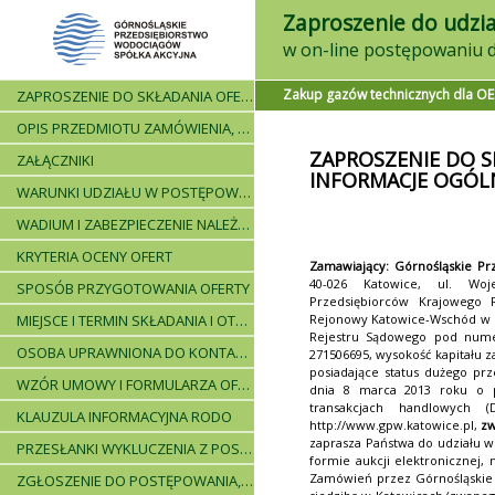
Zaproszenie do udzia
Zakup gazów technicznych dla O
ZAPROSZENIE DO SKŁADANIA OFERT - INFORMACJE OGÓLNE
OPIS PRZEDMIOTU ZAMÓWIENIA, WARUNKI DOSTAWY, WARUNKI PŁATNICZE
ZAPROSZENIE DO S
ZAŁĄCZNIKI
INFORMACJE OGÓL
WARUNKI UDZIAŁU W POSTĘPOWANIU I WYKAZ WYMAGANYCH DOKUMENTÓW
WADIUM I ZABEZPIECZENIE NALEŻYTEGO WYKONANIA UMOWY
KRYTERIA OCENY OFERT
Zamawiający: Górnośląskie Pr
40-026 Katowice, ul. Woj
SPOSÓB PRZYGOTOWANIA OFERTY
Przedsiębiorców Krajowego
MIEJSCE I TERMIN SKŁADANIA I OTWARCIA OFERT - PRZEBIEG POSTĘPOWANIA
Rejonowy Katowice-Wschód w K
Rejestru Sądowego pod nume
OSOBA UPRAWNIONA DO KONTAKTÓW
271506695, wysokość kapitału z
posiadające status dużego prz
WZÓR UMOWY I FORMULARZA OFERTOWEGO
dnia 8 marca 2013 roku o 
transakcjach handlowych (
KLAUZULA INFORMACYJNA RODO
http://www.gpw.katowice.pl,
zw
zaprasza Państwa do udziału w
PRZESŁANKI WYKLUCZENIA Z POSTĘPOWANIA
formie aukcji elektronicznej, 
Zamówień przez Górnośląskie 
ZGŁOSZENIE DO POSTĘPOWANIA, ZASADY I INSTRUKCJE