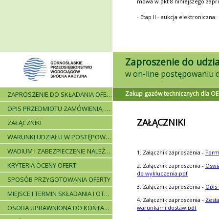
mowa w pkt 8 niniejszego zapr
- Etap II - aukcja elektroniczna.
Zaproszenie do udzia
Zakup gazów technicznych dla O
ZAPROSZENIE DO SKŁADANIA OFERT - INFORMACJE OGÓLNE
OPIS PRZEDMIOTU ZAMÓWIENIA, WARUNKI DOSTAWY, WARUNKI PŁATNICZE
ZAŁĄCZNIKI
ZAŁĄCZNIKI
WARUNKI UDZIAŁU W POSTĘPOWANIU I WYKAZ WYMAGANYCH DOKUMENTÓW
WADIUM I ZABEZPIECZENIE NALEŻYTEGO WYKONANIA UMOWY
1. Załącznik zaproszenia -
Form
KRYTERIA OCENY OFERT
2. Załącznik zaproszenia -
Oswi
do wykluczenia.pdf
SPOSÓB PRZYGOTOWANIA OFERTY
3. Załącznik zaproszenia -
Opis
MIEJSCE I TERMIN SKŁADANIA I OTWARCIA OFERT - PRZEBIEG POSTĘPOWANIA
4. Załącznik zaproszenia -
Zest
OSOBA UPRAWNIONA DO KONTAKTÓW
warunkami dostaw.pdf