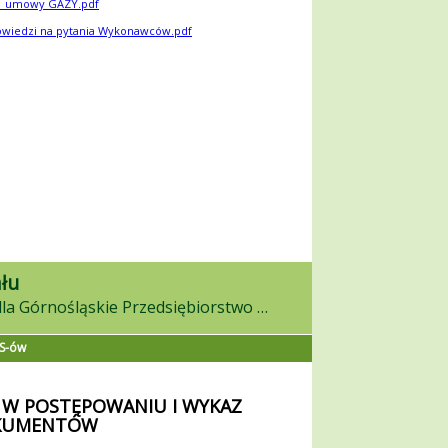
_umowy GAZY.pdf
wiedzi na pytania Wykonawców.pdf
łu
w on-line postępowaniu dla Górnośląskie Przedsiębiorstwo Wodociągów S.A.
ES-ów
 W POSTĘPOWANIU I WYKAZ
KUMENTÓW