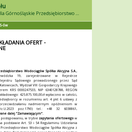
łu
w on-line postępowaniu dla Górnośląskie Przedsiębiorstwo Wodociągów S.A.
ES-ów
KŁADANIA OFERT -
NE
zedsiębiorstwo Wodociągów Spółka Akcyjna S.A.
,
ewódzka 19, zarejestrowane w Rejestrze
 Rejestru Sądowego prowadzonego przez Sąd
atowicach, Wydział VIII Gospodarczy Krajowego
rem KRS 0000247533, NIP 6340128788, REGON
akładowego: 425.875.100,00zł wpłacono w całości,
edsiębiorcy w rozumieniu art. 4 pkt 6 ustawy z
przeciwdziałaniu nadmiernym opóźnieniom w
Dz.U.2023 poz.1790) tel.: +48 32 6038861,
ane dalej "Zamawiającym".
 postępowaniu, w trybie
zapytania ofertowego
w
na podstawie Art. 53 i 54 Regulaminu Udzielania
Przedsiębiorstwo Wodociągów Spółka Akcyjna z