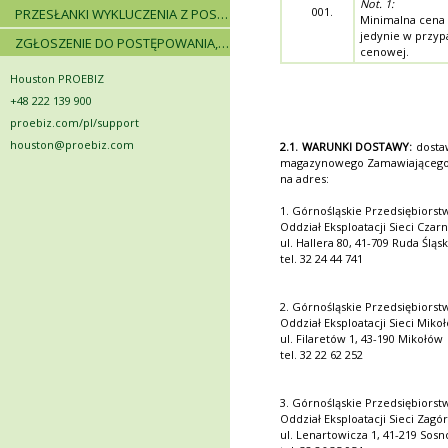
Not. 1:
001.
PRZESŁANKI WYKLUCZENIA Z POSTĘPOWANIA
Minimalna cena 
jedynie w przyp
ZGŁOSZENIE DO POSTĘPOWANIA, ZASADY I INSTRUKCJE
cenowej.
Houston PROEBIZ
+48 222 139 900
proebiz.com/pl/support
houston@proebiz.com
2.1. WARUNKI DOSTAWY:
dosta
magazynowego Zamawiającego t
na adres:
1. Górnośląskie Przedsiębiors
Oddział Eksploatacji Sieci Czarn
ul. Hallera 80, 41-709 Ruda Śląs
tel. 32 24 44 741
2. Górnośląskie Przedsiębiors
Oddział Eksploatacji Sieci Miko
ul. Filaretów 1, 43-190 Mikołów
tel. 32 22 62 252
3. Górnośląskie Przedsiębiors
Oddział Eksploatacji Sieci Zagó
ul. Lenartowicza 1, 41-219 Sos