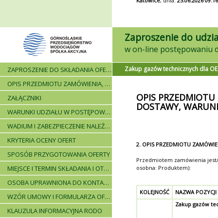
Katowice
, dnia:
25.06.2026 09:16
Zaproszenie do udzia
Zakup gazów technicznych dla O
ZAPROSZENIE DO SKŁADANIA OFERT - INFORMACJE OGÓLNE
OPIS PRZEDMIOTU ZAMÓWIENIA, WARUNKI DOSTAWY, WARUNKI PŁATNICZE
OPIS PRZEDMIOTU
ZAŁĄCZNIKI
DOSTAWY, WARUNK
WARUNKI UDZIAŁU W POSTĘPOWANIU I WYKAZ WYMAGANYCH DOKUMENTÓW
WADIUM I ZABEZPIECZENIE NALEŻYTEGO WYKONANIA UMOWY
KRYTERIA OCENY OFERT
2. OPIS PRZEDMIOTU ZAMÓWIE
SPOSÓB PRZYGOTOWANIA OFERTY
Przedmiotem zamówienia jest/są
MIEJSCE I TERMIN SKŁADANIA I OTWARCIA OFERT - PRZEBIEG POSTĘPOWANIA
osobna: Produktem):
OSOBA UPRAWNIONA DO KONTAKTÓW
KOLEJNOŚĆ
NAZWA POZYCJI
WZÓR UMOWY I FORMULARZA OFERTOWEGO
Zakup gazów te
KLAUZULA INFORMACYJNA RODO