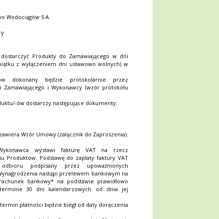
two Wodociągów S.A.
ry
 dostarczyć Produkty do Zamawiającego w dni
piątku z wyłączeniem dni ustawowo wolnych) w
ów dokonany będzie protokolarnie przez
li Zamawiającego i Wykonawcy (wzór protokołu
uktu/-ów dostarczy następujące dokumenty:
zawiera Wzór Umowy (załącznik do Zaproszenia).
konawca wystawi fakturę VAT na rzecz
u Produktów. Podstawę do zapłaty faktury VAT
 odbioru podpisany przez upoważnionych
ta Wynagrodzenia nastąpi przelewem bankowym na
rachunek bankowy* na podstawie prawidłowo
terminie 30 dni kalendarzowych od dnia jej
 termin płatności będzie biegł od daty doręczenia