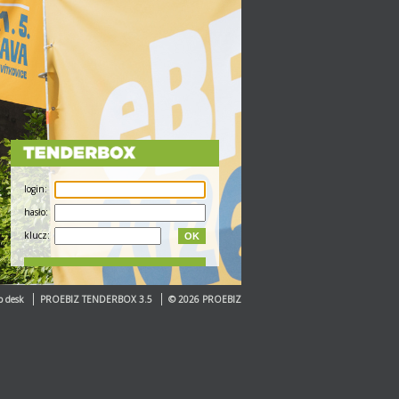
login:
hasło:
klucz:
OK
p desk
PROEBIZ TENDERBOX 3.5
© 2026 PROEBIZ