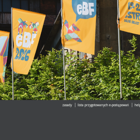
zasady
lista przygotowanych e-postępowań
hel