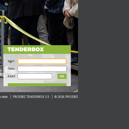
login:
hasło:
klucz:
OK
p desk
PROEBIZ TENDERBOX 3.5
© 2026 PROEBIZ