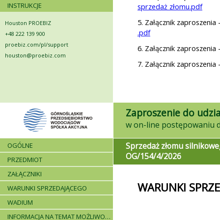
INSTRUKCJE
sprzedaż złomu.pdf
5. Załącznik zaproszenia 
Houston PROEBIZ
.pdf
+48 222 139 900
proebiz.com/pl/support
6. Załącznik zaproszenia 
houston@proebiz.com
7. Załącznik zaproszenia 
Zaproszenie do udzia
Sprzedaż złomu silnikowe
OGÓLNE
OG/154/4/2026
PRZEDMIOT
ZAŁĄCZNIKI
WARUNKI SPRZ
WARUNKI SPRZEDAJĄCEGO
WADIUM
INFORMACJA NA TEMAT MOŻLIWOŚCI SKŁADANIA JEDNEJ OFERTY PRZEZ DWA LUB WIĘCEJ PODMIOTÓW ORAZ UCZESTNICTWA PODWYKONAWCÓW