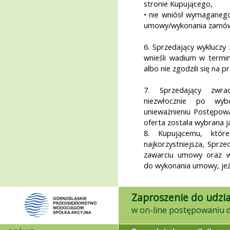
stronie Kupującego,
• nie wniósł wymaganego
umowy/wykonania zamówien
6. Sprzedający wykluczy
wnieśli wadium w termi
albo nie zgodzili się na p
7. Sprzedający zwr
niezwłocznie po wybo
unieważnieniu Postępowa
oferta została wybrana ja
8. Kupującemu, któr
najkorzystniejsza, Sprz
zawarciu umowy oraz wn
do wykonania umowy, jeże
Zaproszenie do udzia