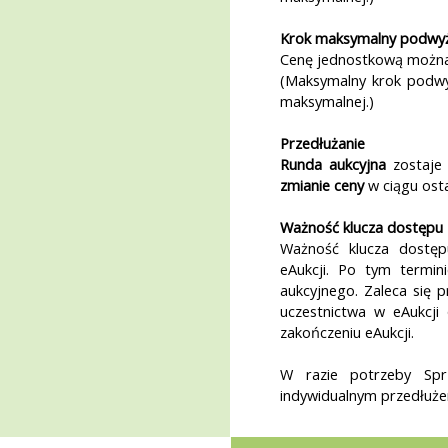
Krok maksymalny podwyż
Cenę jednostkową możn
(Maksymalny krok podwy
maksymalnej.)
Przedłużanie
Runda aukcyjna
zostaje
zmianie ceny
w ciągu ost
Ważność klucza dostępu
Ważność klucza dostę
eAukcji. Po tym termi
aukcyjnego. Zaleca się 
uczestnictwa w eAukcji 
zakończeniu eAukcji.
W razie potrzeby Sp
indywidualnym przedłuże