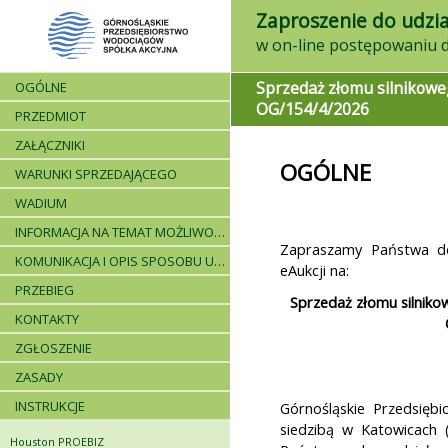
Zaproszenie do udzia
Sprzedaż złomu silnikowe
OGÓLNE
OG/154/4/2026
PRZEDMIOT
ZAŁĄCZNIKI
OGÓLNE
WARUNKI SPRZEDAJĄCEGO
WADIUM
INFORMACJA NA TEMAT MOŻLIWOŚCI SKŁADANIA JEDNEJ OFERTY PRZEZ DWA LUB WIĘCEJ PODMIOTÓW ORAZ UCZESTNICTWA PODWYKONAWCÓW
Zapraszamy Państwa do
KOMUNIKACJA I OPIS SPOSOBU UDZIELANIA WYJAŚNIEŃ
eAukcji na:
PRZEBIEG
Sprzedaż złomu silnik
KONTAKTY
ZGŁOSZENIE
ZASADY
INSTRUKCJE
Górnośląskie Przedsięb
siedzibą w Katowicach 
Houston PROEBIZ