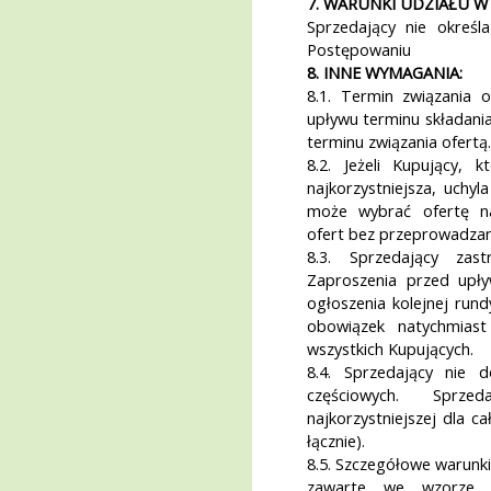
7. WARUNKI UDZIAŁU 
Sprzedający nie okreś
Postępowaniu
8. INNE WYMAGANIA:
8.1. Termin związania 
upływu terminu składania
terminu związania ofertą.
8.2. Jeżeli Kupujący, 
najkorzystniejsza, uchy
może wybrać ofertę na
ofert bez przeprowadzan
8.3. Sprzedający zas
Zaproszenia przed upły
ogłoszenia kolejnej rund
obowiązek natychmias
wszystkich Kupujących.
8.4. Sprzedający nie d
częściowych. Sprz
najkorzystniejszej dla c
łącznie).
8.5. Szczegółowe warunki
zawarte we wzorze 