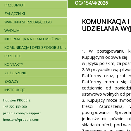
OG/154/4/2026
PRZEDMIOT
ZAŁĄCZNIKI
KOMUNIKACJA I
WARUNKI SPRZEDAJĄCEGO
UDZIELANIA WY
WADIUM
INFORMACJA NA TEMAT MOŻLIWOŚCI SKŁADANIA JEDNEJ OFERTY PRZEZ DWA LUB WIĘCEJ PODMIOTÓW ORAZ UCZESTNICTWA PODWYKONAWCÓW
KOMUNIKACJA I OPIS SPOSOBU UDZIELANIA WYJAŚNIEŃ
1. W postępowaniu k
PRZEBIEG
Kupującymi odbywa się
w języku polskim, za po
KONTAKTY
2. W przypadku wątpliwoś
ZGŁOSZENIE
Platformy oraz, probl
ZASADY
Platformy można się 
codziennie od poniedz
INSTRUKCJE
ustawowo wolnych od pra
3. Kupujący może zwróci
Houston PROEBIZ
treści Zaproszenia,
+48 222 139 900
postępowania. Sprzedaj
proebiz.com/pl/support
jednakże nie później 
houston@proebiz.com
składania ofert, pod war
Zaproszenia, w tym tr