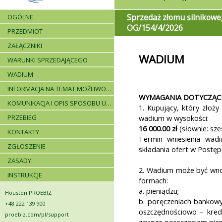
Sprzedaż złomu silnikowe
OGÓLNE
OG/154/4/2026
PRZEDMIOT
ZAŁĄCZNIKI
WADIUM
WARUNKI SPRZEDAJĄCEGO
WADIUM
INFORMACJA NA TEMAT MOŻLIWOŚCI SKŁADANIA JEDNEJ OFERTY PRZEZ DWA LUB WIĘCEJ PODMIOTÓW ORAZ UCZESTNICTWA PODWYKONAWCÓW
WYMAGANIA DOTYCZĄC
KOMUNIKACJA I OPIS SPOSOBU UDZIELANIA WYJAŚNIEŃ
1. Kupujący, który złoży
PRZEBIEG
wadium w wysokości:
16 000.00 zł
(słownie: sze
KONTAKTY
Termin wniesienia wad
ZGŁOSZENIE
składania ofert w Postęp
ZASADY
2. Wadium może być wnos
INSTRUKCJE
formach:
a. pieniądzu;
Houston PROEBIZ
b. poręczeniach bankowy
+48 222 139 900
oszczędnościowo – kredy
proebiz.com/pl/support