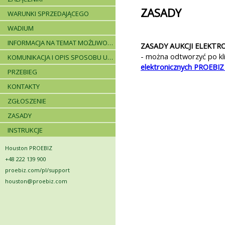
ZASADY
WARUNKI SPRZEDAJĄCEGO
WADIUM
INFORMACJA NA TEMAT MOŻLIWOŚCI SKŁADANIA JEDNEJ OFERTY PRZEZ DWA LUB WIĘCEJ PODMIOTÓW ORAZ UCZESTNICTWA PODWYKONAWCÓW
ZASADY AUKCJI ELEKTR
- można odtworzyć po kli
KOMUNIKACJA I OPIS SPOSOBU UDZIELANIA WYJAŚNIEŃ
elektronicznych PROEB
PRZEBIEG
KONTAKTY
ZGŁOSZENIE
ZASADY
INSTRUKCJE
Houston PROEBIZ
+48 222 139 900
proebiz.com/pl/support
houston@proebiz.com