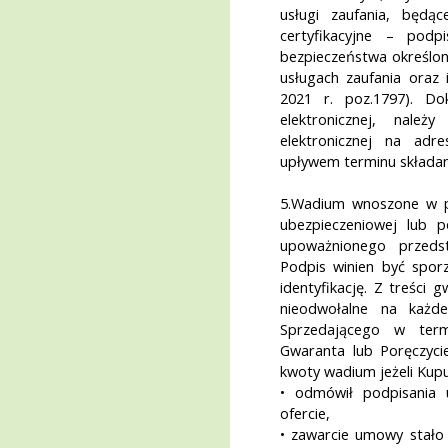
usługi zaufania, będą
certyfikacyjne – podpi
bezpieczeństwa określone
usługach zaufania oraz id
2021 r. poz.1797). D
elektronicznej, nale
elektronicznej na adre
upływem terminu składani
5.Wadium wnoszone w po
ubezpieczeniowej lub 
upoważnionego przedst
Podpis winien być spor
identyfikację. Z treści
nieodwołalne na każd
Sprzedającego w termi
Gwaranta lub Poręczyci
kwoty wadium jeżeli Kupu
• odmówił podpisania
ofercie,
• zawarcie umowy stało 