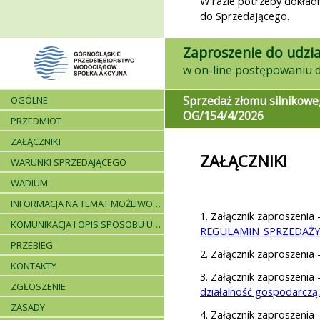
W razie potrzeby dokładni
do Sprzedającego.
Zaproszenie do udzia
Sprzedaż złomu silnikowe
OGÓLNE
OG/154/4/2026
PRZEDMIOT
ZAŁĄCZNIKI
ZAŁĄCZNIKI
WARUNKI SPRZEDAJĄCEGO
WADIUM
INFORMACJA NA TEMAT MOŻLIWOŚCI SKŁADANIA JEDNEJ OFERTY PRZEZ DWA LUB WIĘCEJ PODMIOTÓW ORAZ UCZESTNICTWA PODWYKONAWCÓW
1. Załącznik zaproszenia 
KOMUNIKACJA I OPIS SPOSOBU UDZIELANIA WYJAŚNIEŃ
REGULAMIN_SPRZEDAŻY
PRZEBIEG
2. Załącznik zaproszenia 
KONTAKTY
3. Załącznik zaproszenia 
ZGŁOSZENIE
działalność gospodarczą
ZASADY
4. Załącznik zaproszenia 