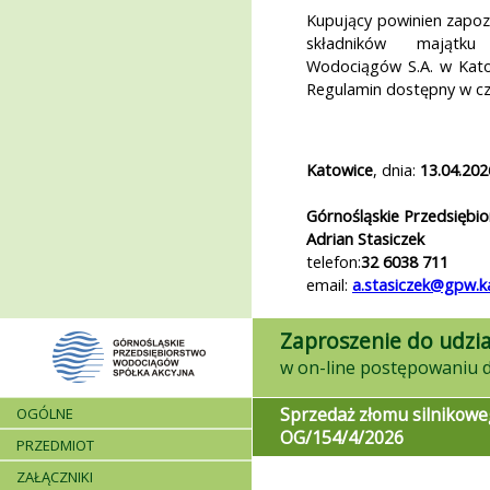
Kupujący powinien zapoz
składników majątku 
Wodociągów S.A. w Kato
Regulamin dostępny w c
Katowice
, dnia:
13.04.202
Górnośląskie Przedsiębi
Adrian Stasiczek
telefon:
32 6038 711
email:
a.stasiczek@gpw.k
Zaproszenie do udzia
Sprzedaż złomu silnikowe
OGÓLNE
OG/154/4/2026
PRZEDMIOT
ZAŁĄCZNIKI