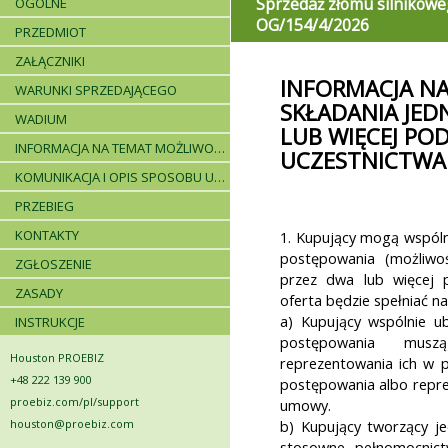
Sprzedaż złomu silnikowe
OGÓLNE
OG/154/4/2026
PRZEDMIOT
ZAŁĄCZNIKI
INFORMACJA N
WARUNKI SPRZEDAJĄCEGO
SKŁADANIA JED
WADIUM
LUB WIĘCEJ P
INFORMACJA NA TEMAT MOŻLIWOŚCI SKŁADANIA JEDNEJ OFERTY PRZEZ DWA LUB WIĘCEJ PODMIOTÓW ORAZ UCZESTNICTWA PODWYKONAWCÓW
UCZESTNICTW
KOMUNIKACJA I OPIS SPOSOBU UDZIELANIA WYJAŚNIEŃ
PRZEBIEG
KONTAKTY
1. Kupujący mogą wspóln
postępowania (możliwoś
ZGŁOSZENIE
przez dwa lub więcej 
ZASADY
oferta będzie spełniać n
a) Kupujący wspólnie u
INSTRUKCJE
postępowania musz
Houston PROEBIZ
reprezentowania ich w 
+48 222 139 900
postępowania albo repre
proebiz.com/pl/support
umowy.
houston@proebiz.com
b) Kupujący tworzący j
stosowne pełnomocnict