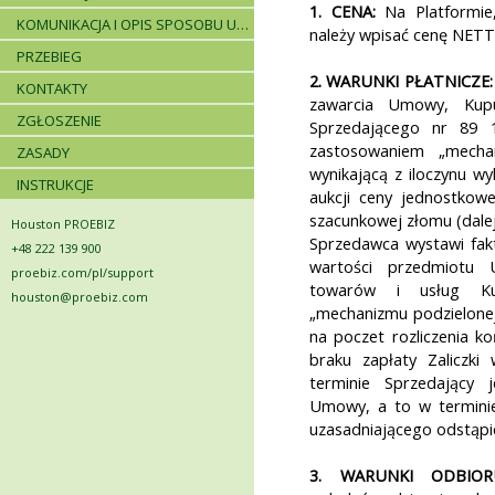
1. CENA:
Na Platformie,
KOMUNIKACJA I OPIS SPOSOBU UDZIELANIA WYJAŚNIEŃ
należy wpisać cenę NETTO
PRZEBIEG
2. WARUNKI PŁATNICZE:
KONTAKTY
zawarcia Umowy, Kup
ZGŁOSZENIE
Sprzedającego nr 89
zastosowaniem „mechan
ZASADY
wynikającą z iloczynu w
INSTRUKCJE
aukcji ceny jednostko
szacunkowej złomu (dalej:
Houston PROEBIZ
Sprzedawca wystawi fak
+48 222 139 900
wartości przedmiotu
proebiz.com/pl/support
towarów i usług Kup
houston@proebiz.com
„mechanizmu podzielonej 
na poczet rozliczenia 
braku zapłaty Zaliczk
terminie Sprzedający 
Umowy, a to w terminie
uzasadniającego odstąpie
3. WARUNKI ODBIOR