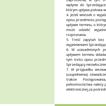
wpłynie do Sprzedające
którym upływa połowa wy
4. Jeżeli wniosek o wyjaś
opisu przedmiotu postę
upływie terminu, o któr
może udzielić wyjaś
rozpoznania.
5. Treść zapytań bez 
wyjaśnieniami Sprzedając
6. W uzasadnionych p
upływem terminu składan
tym treści opisu przed
Sprzedający niezwłocznie
7. W przypadku wezwan
(uzupełnienia) oświadc
trakcie Postępowani
pełnomocnictwa należy p
elektronicznej,za pośred