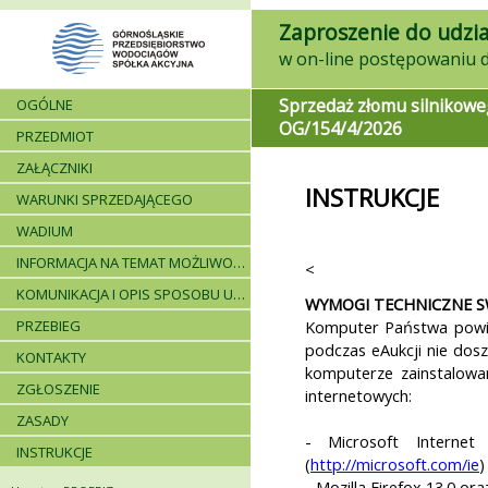
Zaproszenie do udzia
Sprzedaż złomu silnikowe
OGÓLNE
OG/154/4/2026
PRZEDMIOT
ZAŁĄCZNIKI
INSTRUKCJE
WARUNKI SPRZEDAJĄCEGO
WADIUM
INFORMACJA NA TEMAT MOŻLIWOŚCI SKŁADANIA JEDNEJ OFERTY PRZEZ DWA LUB WIĘCEJ PODMIOTÓW ORAZ UCZESTNICTWA PODWYKONAWCÓW
<
KOMUNIKACJA I OPIS SPOSOBU UDZIELANIA WYJAŚNIEŃ
WYMOGI TECHNICZNE S
PRZEBIEG
Komputer Państwa powin
podczas eAukcji nie dos
KONTAKTY
komputerze zainstalowa
ZGŁOSZENIE
internetowych:
ZASADY
- Microsoft Internet
INSTRUKCJE
(
http://microsoft.com/ie
)
- Mozilla Firefox 13.0 ora