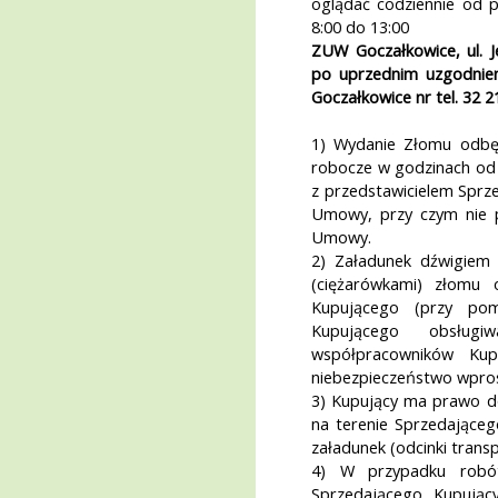
oglądać codziennie od p
8:00 do 13:00
ZUW Goczałkowice, ul. J
po uprzednim uzgodnien
Goczałkowice nr tel. 32 2
1) Wydanie Złomu odbędz
robocze w godzinach od 
z przedstawicielem Sprz
Umowy, przy czym nie p
Umowy.
2) Załadunek dźwigiem 
(ciężarówkami) złomu 
Kupującego (przy po
Kupującego obsług
współpracowników Kup
niebezpieczeństwo wpros
3) Kupujący ma prawo d
na terenie Sprzedająceg
załadunek (odcinki trans
4) W przypadku robó
Sprzedającego, Kupujący