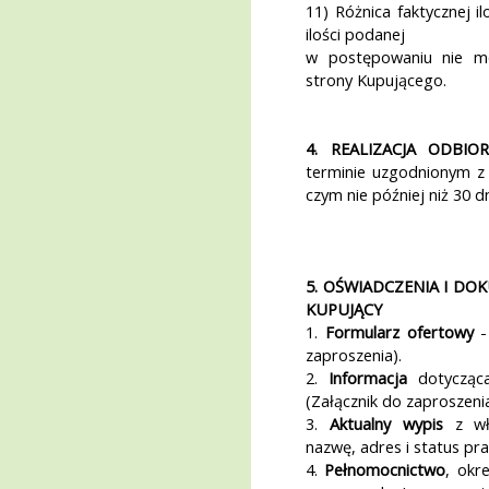
11) Różnica faktycznej 
ilości podanej
w postępowaniu nie m
strony Kupującego.
4. REALIZACJA ODBIOR
terminie uzgodnionym z 
czym nie później niż 30 
5. OŚWIADCZENIA I DO
KUPUJĄCY
1.
Formularz ofertowy
-
zaproszenia).
2.
Informacja
dotycząc
(Załącznik do zaproszenia
3.
Aktualny wypis
z wła
nazwę, adres i status pr
4.
Pełnomocnictwo
, okr