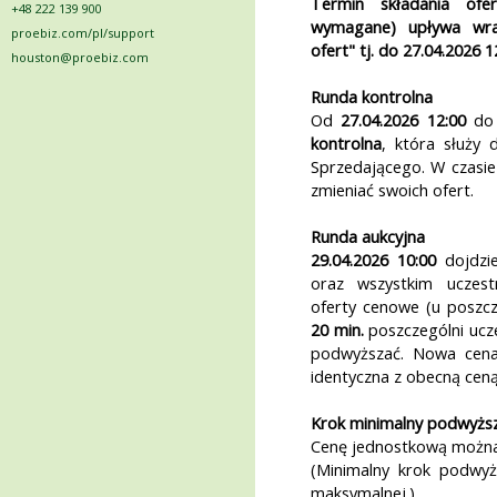
Termin składania ofe
+48 222 139 900
wymagane) upływa wra
proebiz.com/pl/support
ofert" tj. do
27.04.2026 1
houston@proebiz.com
Runda kontrolna
Od
27.04.2026 12:00
d
kontrolna
, która służy d
Sprzedającego. W czasie
zmieniać swoich ofert.
Runda aukcyjna
29.04.2026 10:00
dojdzie
oraz wszystkim uczest
oferty cenowe (u poszcz
20 min.
poszczególni ucze
podwyższać. Nowa cena
identyczna z obecną cen
Krok minimalny podwyższ
Cenę jednostkową można
(Minimalny krok podwyż
maksymalnej.)