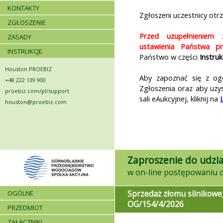
KONTAKTY
Zgłoszeni uczestnicy otr
ZGŁOSZENIE
Przed uzupełnieniem 
ZASADY
ustawienia Państwa prz
INSTRUKCJE
Państwo w części
Instruk
Houston PROEBIZ
Aby zapoznać się z ogó
+48 222 139 900
Zgłoszenia oraz aby uzy
proebiz.com/pl/support
sali eAukcyjnej, kliknij na
houston@proebiz.com
Zaproszenie do udzia
Sprzedaż złomu silnikowe
OGÓLNE
OG/154/4/2026
PRZEDMIOT
ZAŁĄCZNIKI