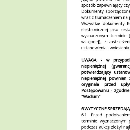
sposób zapewniający czyt
Dokumenty sporządzone
wraz z tłumaczeniem na j
Wszystkie dokumenty Ku
elektronicznej jako ze
wyznaczonym terminie (
wstępnej), z zastrzeże
ustanowienia i wniesienia
UWAGA - w przypadk
niepieniężnej (gwar
potwierdzający ustano
niepieniężnej powinie
oryginale przed upł
Postępowaniu - zgodnie 
"Wadium"
6.WYTYCZNE SPRZEDAJ
6.1 Przed podpisanie
terminie wyznaczonym p
podczas aukcji złożył naj