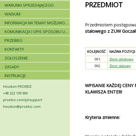
PRZEDMIOT
WARUNKI SPRZEDAJĄCEGO
WADIUM
INFORMACJA NA TEMAT MOŻLIWOŚCI SKŁADANIA JEDNEJ OFERTY PRZEZ DWA LUB WIĘCEJ PODMIOTÓW ORAZ UCZESTNICTWA PODWYKONAWCÓW
Przedmiotem postępowan
stalowego z ZUW Goczał
KOMUNIKACJA I OPIS SPOSOBU UDZIELANIA WYJAŚNIEŃ
PRZEBIEG
KONTAKTY
KOLEJNOŚĆ
NAZWA POZYCJI
ZGŁOSZENIE
001.
Złom silnikowy
002.
Złom stalowy
ZASADY
INSTRUKCJE
WPISANIE KAŻDEJ CENY
Houston PROEBIZ
KLAWISZA ENTER!
+48 222 139 900
proebiz.com/pl/support
houston@proebiz.com
Kryteria zmienne: