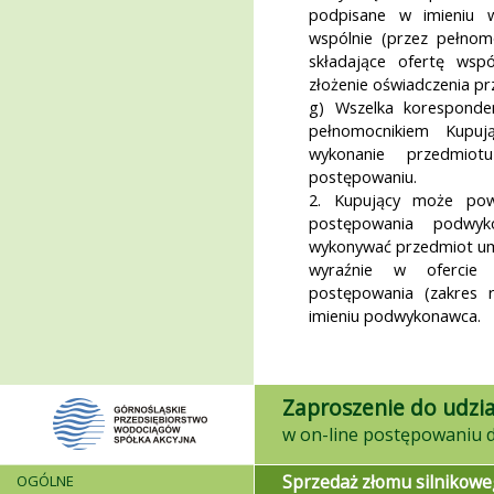
podpisane w imieniu w
wspólnie (przez pełnom
składające ofertę wsp
złożenie oświadczenia p
g) Wszelka koresponde
pełnomocnikiem Kupuj
wykonanie przedmiot
postępowaniu.
2. Kupujący może powi
postępowania podwyk
wykonywać przedmiot um
wyraźnie w ofercie 
postępowania (zakres 
imieniu podwykonawca.
Zaproszenie do udzia
Sprzedaż złomu silnikowe
OGÓLNE