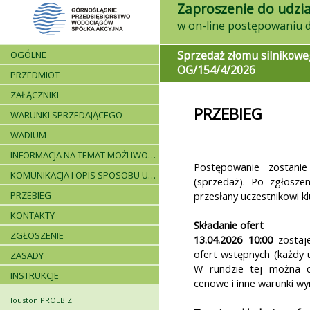
Zaproszenie do udzia
Sprzedaż złomu silnikowe
OGÓLNE
OG/154/4/2026
PRZEDMIOT
ZAŁĄCZNIKI
PRZEBIEG
WARUNKI SPRZEDAJĄCEGO
WADIUM
INFORMACJA NA TEMAT MOŻLIWOŚCI SKŁADANIA JEDNEJ OFERTY PRZEZ DWA LUB WIĘCEJ PODMIOTÓW ORAZ UCZESTNICTWA PODWYKONAWCÓW
Postępowanie zostani
KOMUNIKACJA I OPIS SPOSOBU UDZIELANIA WYJAŚNIEŃ
(sprzedaż). Po zgłoszen
PRZEBIEG
przesłany uczestnikowi k
KONTAKTY
Składanie ofert
ZGŁOSZENIE
13.04.2026 10:00
zostaje
ofert wstępnych (każdy u
ZASADY
W rundzie tej można d
INSTRUKCJE
cenowe i inne warunki wyn
Houston PROEBIZ