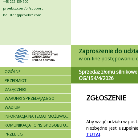
+48 222 139 900
proebiz.com/pl/support
houston@proebiz.com
Zaproszenie do udzia
Sprzedaż złomu silnikowe
OGÓLNE
OG/154/4/2026
PRZEDMIOT
ZAŁĄCZNIKI
ZGŁOSZENIE
WARUNKI SPRZEDAJĄCEGO
WADIUM
INFORMACJA NA TEMAT MOŻLIWOŚCI SKŁADANIA JEDNEJ OFERTY PRZEZ DWA LUB WIĘCEJ PODMIOTÓW ORAZ UCZESTNICTWA PODWYKONAWCÓW
Aby wziąć udziału w post
KOMUNIKACJA I OPIS SPOSOBU UDZIELANIA WYJAŚNIEŃ
niezbędne jest uzupełni
PRZEBIEG
TUTAJ
.