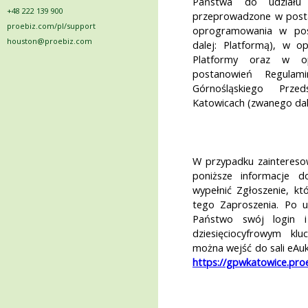
Państwa do udziału 
+48 222 139 900
przeprowadzone w postac
proebiz.com/pl/support
oprogramowania w pos
houston@proebiz.com
dalej: Platformą), w op
Platformy oraz w op
postanowień Regulam
Górnośląskiego Prze
Katowicach (zwanego dal
W przypadku zainteresow
poniższe informacje d
wypełnić Zgłoszenie, kt
tego Zaproszenia. Po uz
Państwo swój login i
dziesięciocyfrowym kl
można wejść do sali eAuk
https://gpwkatowice.pro