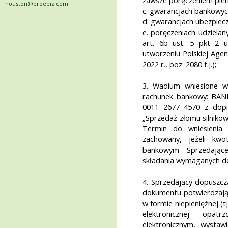
zawsze poręczeniem pien
houston@proebiz.com
c. gwarancjach bankowyc
d. gwarancjach ubezpiec
e. poręczeniach udziela
art. 6b ust. 5 pkt 2 
utworzeniu Polskiej Agen
2022 r., poz. 2080 t.j.);
3. Wadium wniesione w
rachunek bankowy: BAN
0011 2677 4570 z dopi
„Sprzedaż złomu silniko
Termin do wniesienia
zachowany, jeżeli kw
bankowym Sprzedając
składania wymaganych 
4. Sprzedający dopuszcz
dokumentu potwierdzając
w formie niepieniężnej 
elektronicznej opat
elektronicznym, wystaw