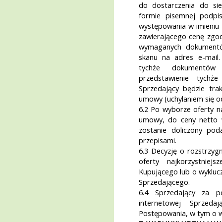
do dostarczenia do si
formie pisemnej podpi
występowania w imieniu 
zawierającego cenę zgod
wymaganych dokumentów
skanu na adres e-mail.
tychże dokumentów
przedstawienie tychż
Sprzedający będzie trak
umowy (uchylaniem się od
6.2 Po wyborze oferty na
umowy, do ceny netto wy
zostanie doliczony po
przepisami.
6.3 Decyzję o rozstrzyg
oferty najkorzystniej
Kupującego lub o wykluc
Sprzedającego.
6.4 Sprzedający za p
internetowej Sprzedaj
Postępowania, w tym o wy