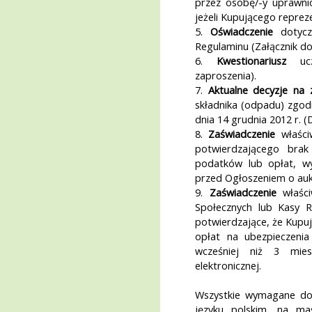
przez osobę/-y uprawni
jeżeli Kupującego reprez
5.
Oświadczenie
dotycz
Regulaminu (Załącznik do
6.
Kwestionariusz
ucze
zaproszenia).
7.
Aktualne decyzje na 
składnika (odpadu) zgod
dnia 14 grudnia 2012 r. (Dz
8.
Zaświadczenie
właści
potwierdzającego brak
podatków lub opłat, wy
przed Ogłoszeniem o aukc
9.
Zaświadczenie
właści
Społecznych lub Kasy R
potwierdzające, że Kupuj
opłat na ubezpieczeni
wcześniej niż 3 mie
elektronicznej.
Wszystkie wymagane do
języku polskim, na ma