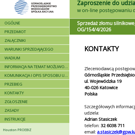
Zaproszenie do udzia
Sprzedaż złomu silnikowe
OGÓLNE
OG/154/4/2026
PRZEDMIOT
ZAŁĄCZNIKI
KONTAKTY
WARUNKI SPRZEDAJĄCEGO
WADIUM
INFORMACJA NA TEMAT MOŻLIWOŚCI SKŁADANIA JEDNEJ OFERTY PRZEZ DWA LUB WIĘCEJ PODMIOTÓW ORAZ UCZESTNICTWA PODWYKONAWCÓW
Zleceniodawcą postępowa
Górnośląskie Przedsiębi
KOMUNIKACJA I OPIS SPOSOBU UDZIELANIA WYJAŚNIEŃ
ul. Wojewódzka 19
PRZEBIEG
40-026
Katowice
KONTAKTY
Polska
ZGŁOSZENIE
Szczegółowych informacj
ZASADY
udziela:
Adrian Stasiczek
INSTRUKCJE
telefon:
32 6038 711
Houston PROEBIZ
email:
a.stasiczek@gpw.k