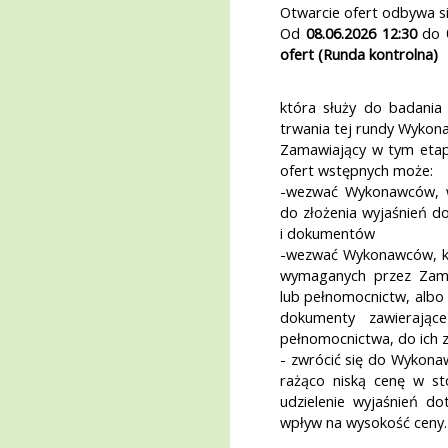
Otwarcie ofert odbywa s
Od
08.06.2026 12:30
do
ofert (Runda kontrolna)
która służy do badania
trwania tej rundy Wykona
Zamawiający w tym etap
ofert wstępnych może:
-wezwać Wykonawców, w
do złożenia wyjaśnień d
i dokumentów
-wezwać Wykonawców, któ
wymaganych przez Zam
lub pełnomocnictw, albo 
dokumenty zawierające
pełnomocnictwa, do ich 
- zwrócić się do Wykonaw
rażąco niską cenę w s
udzielenie wyjaśnień d
wpływ na wysokość ceny.