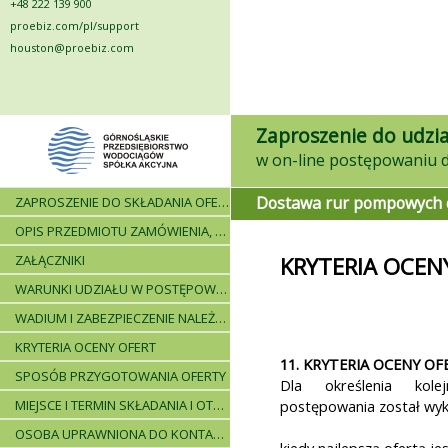
+48 222 139 900
proebiz.com/pl/support
houston@proebiz.com
Zaproszenie do udzia
Dostawa rur pompowych do
ZAPROSZENIE DO SKŁADANIA OFERT - INFORMACJE OGÓLNE
OPIS PRZEDMIOTU ZAMÓWIENIA, WARUNKI DOSTAWY, WARUNKI PŁATNICZE
ZAŁĄCZNIKI
KRYTERIA OCEN
WARUNKI UDZIAŁU W POSTĘPOWANIU I WYKAZ WYMAGANYCH DOKUMENTÓW
WADIUM I ZABEZPIECZENIE NALEŻYTEGO WYKONANIA UMOWY
KRYTERIA OCENY OFERT
11. KRYTERIA OCENY OF
SPOSÓB PRZYGOTOWANIA OFERTY
Dla określenia kole
MIEJSCE I TERMIN SKŁADANIA I OTWARCIA OFERT - PRZEBIEG POSTĘPOWANIA
postępowania został wyk
OSOBA UPRAWNIONA DO KONTAKTÓW