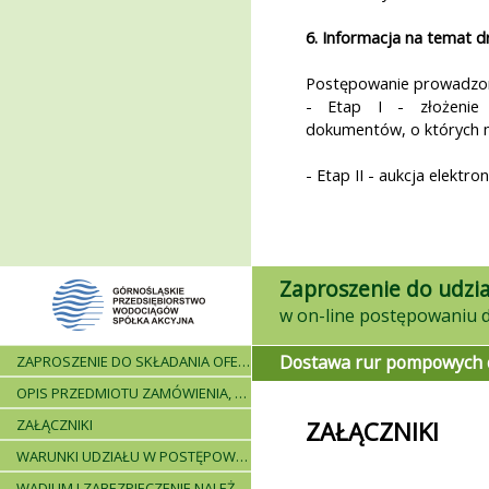
6. Informacja na temat 
Postępowanie prowadzon
- Etap I - złożenie 
dokumentów, o których m
- Etap II - aukcja elektron
Zaproszenie do udzia
Dostawa rur pompowych do
ZAPROSZENIE DO SKŁADANIA OFERT - INFORMACJE OGÓLNE
OPIS PRZEDMIOTU ZAMÓWIENIA, WARUNKI DOSTAWY, WARUNKI PŁATNICZE
ZAŁĄCZNIKI
ZAŁĄCZNIKI
WARUNKI UDZIAŁU W POSTĘPOWANIU I WYKAZ WYMAGANYCH DOKUMENTÓW
WADIUM I ZABEZPIECZENIE NALEŻYTEGO WYKONANIA UMOWY