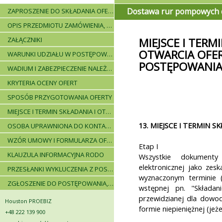
Dostawa rur pompowych do
ZAPROSZENIE DO SKŁADANIA OFERT - INFORMACJE OGÓLNE
OPIS PRZEDMIOTU ZAMÓWIENIA, WARUNKI DOSTAWY, WARUNKI PŁATNICZE
ZAŁĄCZNIKI
MIEJSCE I TERM
OTWARCIA OFER
WARUNKI UDZIAŁU W POSTĘPOWANIU I WYKAZ WYMAGANYCH DOKUMENTÓW
POSTĘPOWANI
WADIUM I ZABEZPIECZENIE NALEŻYTEGO WYKONANIA UMOWY
KRYTERIA OCENY OFERT
SPOSÓB PRZYGOTOWANIA OFERTY
MIEJSCE I TERMIN SKŁADANIA I OTWARCIA OFERT - PRZEBIEG POSTĘPOWANIA
13. MIEJSCE I TERMIN S
OSOBA UPRAWNIONA DO KONTAKTÓW
WZÓR UMOWY I FORMULARZA OFERTOWEGO
Etap I
KLAUZULA INFORMACYJNA RODO
Wszystkie dokument
elektronicznej jako ze
PRZESŁANKI WYKLUCZENIA Z POSTĘPOWANIA
wyznaczonym terminie (
ZGŁOSZENIE DO POSTĘPOWANIA, ZASADY I INSTRUKCJE
wstępnej pn. "Składan
przewidzianej dla dowod
Houston PROEBIZ
formie niepieniężnej (jeże
+48 222 139 900