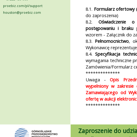
proebiz.com/pl/support
8.1.
Formularz ofertowy (
houston@proebiz.com
do zaproszenia)
8.2.
Oświadczenie o
postępowaniu i braku
wzorem - Załącznik do z
8.3.
Pełnomocnictwo
, o
Wykonawcę reprezentuje
8.4.
Specyfikacja techn
wymagania techniczne pr
Zamówienia/Formularz 
**************
Uwaga -
Opis Przed
wypełniony w zakresie
Zamawiającego od Wykon
ofertę w aukcji elektron
**************
Zaproszenie do udzia