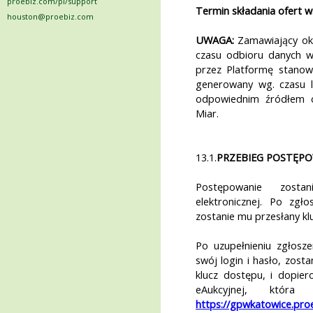
proebiz.com/pl/support
Termin składania ofert 
houston@proebiz.com
UWAGA:
Zamawiający okr
czasu odbioru danych w
przez Platformę stanow
generowany wg. czasu 
odpowiednim źródłem c
Miar.
13.1.
PRZEBIEG POSTĘP
Postępowanie zost
elektronicznej. Po zg
zostanie mu przesłany kl
Po uzupełnieniu zgłosze
swój login i hasło, zosta
klucz dostępu, i dopie
eAukcyjnej, któr
https://gpwkatowice.pro