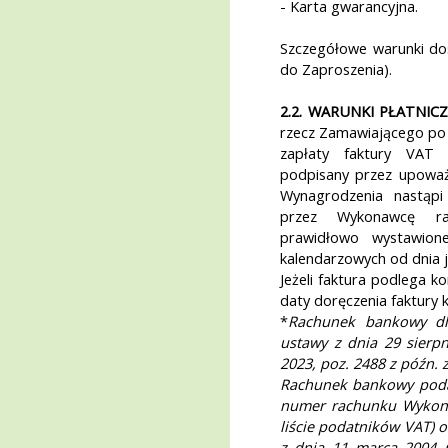
- Karta gwarancyjna.
Szczegółowe warunki do
do Zaproszenia).
2.2. WARUNKI PŁATNICZ
rzecz Zamawiającego po
zapłaty faktury VAT 
podpisany przez upoważn
Wynagrodzenia nastąp
przez Wykonawcę r
prawidłowo wystawion
kalendarzowych od dnia 
Jeżeli faktura podlega ko
daty doręczenia faktury 
*
Rachunek bankowy dl
ustawy z dnia 29 sierpn
2023, poz. 2488 z późn.
Rachunek bankowy podan
numer rachunku Wykonaw
liście podatników VAT) 
z dnia 11 marca 2004 r