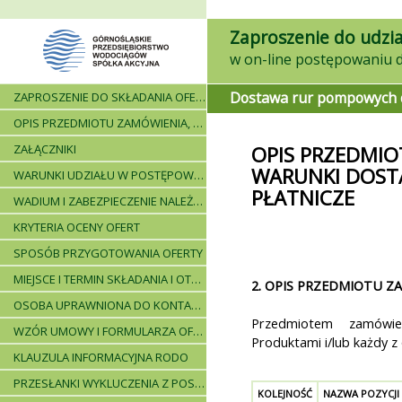
Zaproszenie do udzia
Dostawa rur pompowych do
ZAPROSZENIE DO SKŁADANIA OFERT - INFORMACJE OGÓLNE
OPIS PRZEDMIOTU ZAMÓWIENIA, WARUNKI DOSTAWY, WARUNKI PŁATNICZE
ZAŁĄCZNIKI
OPIS PRZEDMIO
WARUNKI DOST
WARUNKI UDZIAŁU W POSTĘPOWANIU I WYKAZ WYMAGANYCH DOKUMENTÓW
PŁATNICZE
WADIUM I ZABEZPIECZENIE NALEŻYTEGO WYKONANIA UMOWY
KRYTERIA OCENY OFERT
SPOSÓB PRZYGOTOWANIA OFERTY
MIEJSCE I TERMIN SKŁADANIA I OTWARCIA OFERT - PRZEBIEG POSTĘPOWANIA
2. OPIS PRZEDMIOTU Z
OSOBA UPRAWNIONA DO KONTAKTÓW
Przedmiotem zamówien
WZÓR UMOWY I FORMULARZA OFERTOWEGO
Produktami i/lub każdy z
KLAUZULA INFORMACYJNA RODO
PRZESŁANKI WYKLUCZENIA Z POSTĘPOWANIA
KOLEJNOŚĆ
NAZWA POZYCJI