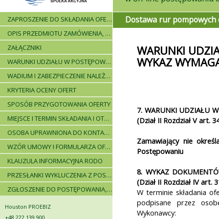
Dostawa rur pompowych do
ZAPROSZENIE DO SKŁADANIA OFERT - INFORMACJE OGÓLNE
OPIS PRZEDMIOTU ZAMÓWIENIA, WARUNKI DOSTAWY, WARUNKI PŁATNICZE
ZAŁĄCZNIKI
WARUNKI UDZIA
WYKAZ WYMAG
WARUNKI UDZIAŁU W POSTĘPOWANIU I WYKAZ WYMAGANYCH DOKUMENTÓW
WADIUM I ZABEZPIECZENIE NALEŻYTEGO WYKONANIA UMOWY
KRYTERIA OCENY OFERT
SPOSÓB PRZYGOTOWANIA OFERTY
7. WARUNKI UDZIAŁU W 
MIEJSCE I TERMIN SKŁADANIA I OTWARCIA OFERT - PRZEBIEG POSTĘPOWANIA
(Dział II Rozdział V art. 
OSOBA UPRAWNIONA DO KONTAKTÓW
Zamawiający nie okreś
WZÓR UMOWY I FORMULARZA OFERTOWEGO
Postępowaniu
KLAUZULA INFORMACYJNA RODO
8. WYKAZ DOKUMENT
PRZESŁANKI WYKLUCZENIA Z POSTĘPOWANIA
(Dział II Rozdział IV art.
ZGŁOSZENIE DO POSTĘPOWANIA, ZASADY I INSTRUKCJE
W terminie składania ofe
podpisane przez osobę
Houston PROEBIZ
Wykonawcy:
+48 222 139 900