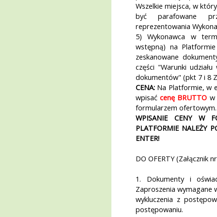
Wszelkie miejsca, w któ
być parafowane pr
reprezentowania Wykona
5) Wykonawca w termin
wstępną) na Platformie
zeskanowane dokument
części "Warunki udział
dokumentów" (pkt 7 i 8 Z
CENA:
Na Platformie, w e
wpisać
cenę BRUTTO
w 
formularzem ofertowym.
WPISANIE CENY W F
PLATFORMIE NALEŻY P
ENTER!
DO OFERTY (Załącznik n
1. Dokumenty i oświ
Zaproszenia wymagane w
wykluczenia z postępow
postępowaniu.