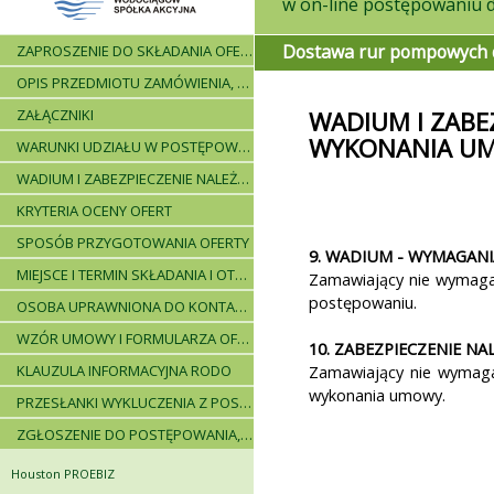
Dostawa rur pompowych do
ZAPROSZENIE DO SKŁADANIA OFERT - INFORMACJE OGÓLNE
OPIS PRZEDMIOTU ZAMÓWIENIA, WARUNKI DOSTAWY, WARUNKI PŁATNICZE
ZAŁĄCZNIKI
WADIUM I ZABE
WYKONANIA U
WARUNKI UDZIAŁU W POSTĘPOWANIU I WYKAZ WYMAGANYCH DOKUMENTÓW
WADIUM I ZABEZPIECZENIE NALEŻYTEGO WYKONANIA UMOWY
KRYTERIA OCENY OFERT
SPOSÓB PRZYGOTOWANIA OFERTY
9. WADIUM - WYMAGANI
MIEJSCE I TERMIN SKŁADANIA I OTWARCIA OFERT - PRZEBIEG POSTĘPOWANIA
Zamawiający nie wymag
postępowaniu.
OSOBA UPRAWNIONA DO KONTAKTÓW
WZÓR UMOWY I FORMULARZA OFERTOWEGO
10. ZABEZPIECZENIE N
KLAUZULA INFORMACYJNA RODO
Zamawiający nie wymaga 
wykonania umowy.
PRZESŁANKI WYKLUCZENIA Z POSTĘPOWANIA
ZGŁOSZENIE DO POSTĘPOWANIA, ZASADY I INSTRUKCJE
Houston PROEBIZ