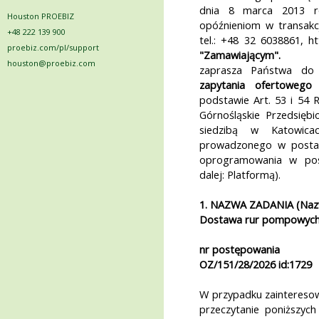
dnia 8 marca 2013 ro
Houston PROEBIZ
opóźnieniom w transakc
+48 222 139 900
tel.: +48 32 6038861, h
proebiz.com/pl/support
"Zamawiającym".
houston@proebiz.com
zaprasza Państwa do 
zapytania ofertowego
w
podstawie Art. 53 i 54 
Górnośląskie Przedsięb
siedzibą w Katowica
prowadzonego w postaci
oprogramowania w pos
dalej: Platformą).
1. NAZWA ZADANIA (Naz
Dostawa rur pompowych d
nr postępowania
OZ/151/28/2026 id:1729
W przypadku zaintereso
przeczytanie poniższych