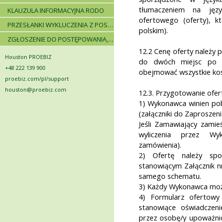
tłumaczeniem na języ
KLAUZULA INFORMACYJNA RODO
ofertowego (oferty), 
PRZESŁANKI WYKLUCZENIA Z POSTĘPOWANIA
polskim).
ZGŁOSZENIE DO POSTĘPOWANIA, ZASADY I INSTRUKCJE
12.2 Cenę oferty należy 
Houston PROEBIZ
do dwóch miejsc po p
+48 222 139 900
obejmować wszystkie kosz
proebiz.com/pl/support
houston@proebiz.com
12.3. Przygotowanie ofer
1) Wykonawca winien po
(załączniki do Zaproszeni
Jeśli Zamawiający zamie
wyliczenia przez Wy
zamówienia).
2) Ofertę należy spo
stanowiącym Załącznik n
samego schematu.
3) Każdy Wykonawca może
4) Formularz ofertowy 
stanowiące oświadczen
przez osobę/y upoważni