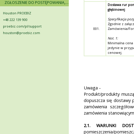
ZGŁOSZENIE DO POSTĘPOWANIA, ZASADY I INSTRUKCJE
Dostawa rur po
głębinowej
Houston PROEBIZ
Specyfikacja pozy
+48 222 139 900
Zgodnie z załąc
proebiz.com/pl/support
001.
Zamówienia/For
houston@proebiz.com
Not. 1:
Minimalna cena 
jedynie w przyp
cenowej.
Uwaga -
Produkt/produkty muszą 
dopuszcza się dostawy
zamówienia szczegółow
zamówienia stanowiącym 
2.1. WARUNKI DOST
pomieszczenia/pomiesz