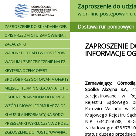
Zaproszenie do udzia
Dostawa rur pompowych do
ZAPROSZENIE DO SKŁADANIA OFERT - INFORMACJE OGÓLNE
OPIS PRZEDMIOTU ZAMÓWIENIA, WARUNKI DOSTAWY, WARUNKI PŁATNICZE
ZAŁĄCZNIKI
ZAPROSZENIE D
INFORMACJE O
WARUNKI UDZIAŁU W POSTĘPOWANIU I WYKAZ WYMAGANYCH DOKUMENTÓW
WADIUM I ZABEZPIECZENIE NALEŻYTEGO WYKONANIA UMOWY
KRYTERIA OCENY OFERT
SPOSÓB PRZYGOTOWANIA OFERTY
Zamawiający: Górnośl
MIEJSCE I TERMIN SKŁADANIA I OTWARCIA OFERT - PRZEBIEG POSTĘPOWANIA
Spółka Akcyjna S.A.
, 4
zarejestrowane w Rej
OSOBA UPRAWNIONA DO KONTAKTÓW
Rejestru Sądowego p
WZÓR UMOWY I FORMULARZA OFERTOWEGO
Katowice-Wschód w Kat
KLAUZULA INFORMACYJNA RODO
Krajowego Rejestru Są
NIP 6340128788, REG
PRZESŁANKI WYKLUCZENIA Z POSTĘPOWANIA
zakładowego: 425.875.10
ZGŁOSZENIE DO POSTĘPOWANIA, ZASADY I INSTRUKCJE
status dużego przedsiębi