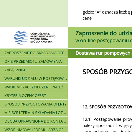
gdzie: ”A” oznacza liczb
cenę
Zaproszenie do udzia
Dostawa rur pompowych do
ZAPROSZENIE DO SKŁADANIA OFERT - INFORMACJE OGÓLNE
OPIS PRZEDMIOTU ZAMÓWIENIA, WARUNKI DOSTAWY, WARUNKI PŁATNICZE
ZAŁĄCZNIKI
SPOSÓB PRZYG
WARUNKI UDZIAŁU W POSTĘPOWANIU I WYKAZ WYMAGANYCH DOKUMENTÓW
WADIUM I ZABEZPIECZENIE NALEŻYTEGO WYKONANIA UMOWY
KRYTERIA OCENY OFERT
SPOSÓB PRZYGOTOWANIA OFERTY
12. SPOSÓB PRZYGOTOW
MIEJSCE I TERMIN SKŁADANIA I OTWARCIA OFERT - PRZEBIEG POSTĘPOWANIA
12.1. Postępowanie prow
OSOBA UPRAWNIONA DO KONTAKTÓW
należy sporządzić w jęz
WZÓR UMOWY I FORMULARZA OFERTOWEGO
sporządzone w język