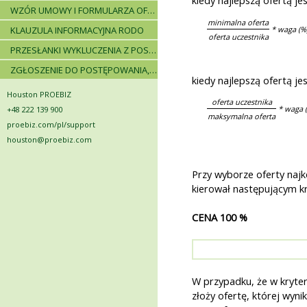
kiedy najlepszą ofertą j
WZÓR UMOWY I FORMULARZA OFERTOWEGO
minimalna oferta
KLAUZULA INFORMACYJNA RODO
* waga (%
oferta uczestnika
PRZESŁANKI WYKLUCZENIA Z POSTĘPOWANIA
ZGŁOSZENIE DO POSTĘPOWANIA, ZASADY I INSTRUKCJE
kiedy najlepszą ofertą j
Houston PROEBIZ
oferta uczestnika
* waga 
+48 222 139 900
maksymalna oferta
proebiz.com/pl/support
houston@proebiz.com
Przy wyborze oferty najk
kierował następującym kr
CENA 100 %
W przypadku, że w kryte
złoży ofertę, której wyni