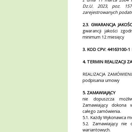
Dz.U. 2023, poz. 15
zarejestrowanych podat
2.3. GWARANCJA JAKOŚC
gwarancji jakości zgo
minimum 12 miesięcy
3. KOD CPV: 44163100-1 
4. TERMIN REALIZACJI 
REALIZACJA ZAMÓWIENIA
podpisania umowy
5. ZAMAWIAJĄCY
nie dopuszcza możliw
Zamawiający dokona wy
całego zamówienia.
5.1. Każdy Wykonawca moż
5.2. Zamawiający nie 
wariantowych.