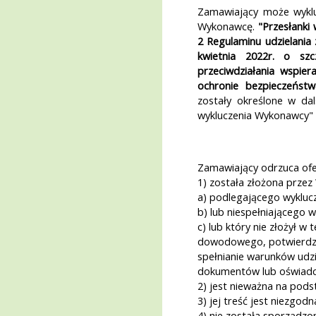
Zamawiający może wykl
Wykonawcę.
"Przesłanki 
2 Regulaminu udzielani
kwietnia 2022r. o szc
przeciwdziałania wspier
ochronie bezpieczeńs
zostały określone w dal
wykluczenia Wykonawcy"
Zamawiający odrzuca ofer
1) została złożona prze
a) podlegającego wykluc
b) lub niespełniającego
c) lub który nie złożył 
dowodowego, potwierdza
spełnianie warunków udzi
dokumentów lub oświadc
2) jest nieważna na pod
3) jej treść jest niezgo
4) nie została sporządz