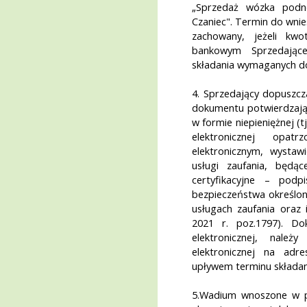
„Sprzedaż wózka pod
Czaniec". Termin do wnie
zachowany, jeżeli kw
bankowym Sprzedając
składania wymaganych 
4. Sprzedający dopuszcz
dokumentu potwierdzając
w formie niepieniężnej 
elektronicznej opat
elektronicznym, wystaw
usługi zaufania, będą
certyfikacyjne – podpi
bezpieczeństwa określone
usługach zaufania oraz id
2021 r. poz.1797). D
elektronicznej, nale
elektronicznej na adre
upływem terminu składani
5.Wadium wnoszone w po