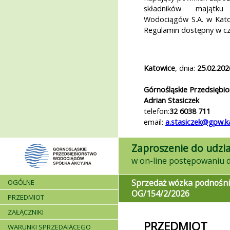
składników majątku 
Wodociągów S.A. w Kato
Regulamin dostępny w c
Katowice
, dnia:
25.02.202
Górnośląskie Przedsiębi
Adrian Stasiczek
telefon:
32 6038 711
email:
a.stasiczek@gpw.k
Zaproszenie do udzia
Sprzedaż wózka podnośn
OGÓLNE
OG/154/2/2026
PRZEDMIOT
ZAŁĄCZNIKI
PRZEDMIOT
WARUNKI SPRZEDAJĄCEGO