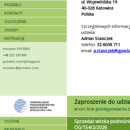
ul. Wojewódzka 19
PRZEBIEG
40-026
Katowice
KONTAKTY
Polska
ZGŁOSZENIE
Szczegółowych informacj
ZASADY
udziela:
Adrian Stasiczek
INSTRUKCJE
telefon:
32 6038 711
Houston PROEBIZ
email:
a.stasiczek@gpw.k
+48 222 139 900
proebiz.com/pl/support
houston@proebiz.com
Zaproszenie do udzia
Sprzedaż wózka podnośn
OGÓLNE
OG/154/2/2026
PRZEDMIOT