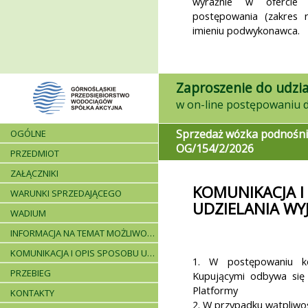
wyraźnie w ofercie 
postępowania (zakres 
imieniu podwykonawca.
Zaproszenie do udzia
Sprzedaż wózka podnośn
OGÓLNE
OG/154/2/2026
PRZEDMIOT
ZAŁĄCZNIKI
KOMUNIKACJA I
WARUNKI SPRZEDAJĄCEGO
UDZIELANIA WY
WADIUM
INFORMACJA NA TEMAT MOŻLIWOŚCI SKŁADANIA JEDNEJ OFERTY PRZEZ DWA LUB WIĘCEJ PODMIOTÓW ORAZ UCZESTNICTWA PODWYKONAWCÓW
KOMUNIKACJA I OPIS SPOSOBU UDZIELANIA WYJAŚNIEŃ
1. W postępowaniu k
PRZEBIEG
Kupującymi odbywa się
Platformy
KONTAKTY
2. W przypadku wątpliwoś