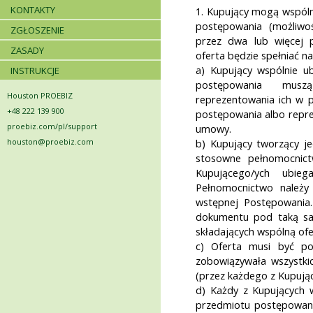
KONTAKTY
1. Kupujący mogą wspóln
postępowania (możliwoś
ZGŁOSZENIE
przez dwa lub więcej 
ZASADY
oferta będzie spełniać n
a) Kupujący wspólnie u
INSTRUKCJE
postępowania musz
Houston PROEBIZ
reprezentowania ich w 
+48 222 139 900
postępowania albo repre
proebiz.com/pl/support
umowy.
houston@proebiz.com
b) Kupujący tworzący j
stosowne pełnomocnict
Kupującego/ych ubieg
Pełnomocnictwo należy
wstępnej Postępowania
dokumentu pod taką s
składających wspólną ofe
c) Oferta musi być po
zobowiązywała wszystki
(przez każdego z Kupując
d) Każdy z Kupujących w
przedmiotu postępowani