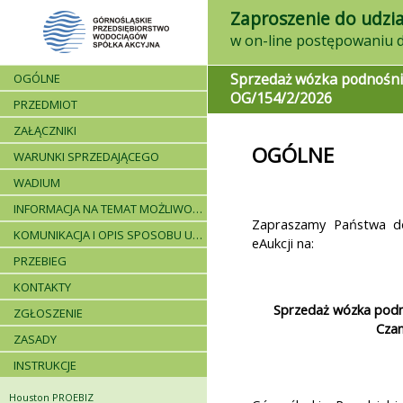
Zaproszenie do udzia
Sprzedaż wózka podnośn
OGÓLNE
OG/154/2/2026
PRZEDMIOT
ZAŁĄCZNIKI
OGÓLNE
WARUNKI SPRZEDAJĄCEGO
WADIUM
INFORMACJA NA TEMAT MOŻLIWOŚCI SKŁADANIA JEDNEJ OFERTY PRZEZ DWA LUB WIĘCEJ PODMIOTÓW ORAZ UCZESTNICTWA PODWYKONAWCÓW
Zapraszamy Państwa do
KOMUNIKACJA I OPIS SPOSOBU UDZIELANIA WYJAŚNIEŃ
eAukcji na:
PRZEBIEG
KONTAKTY
Sprzedaż wózka pod
ZGŁOSZENIE
Czan
ZASADY
INSTRUKCJE
Houston PROEBIZ