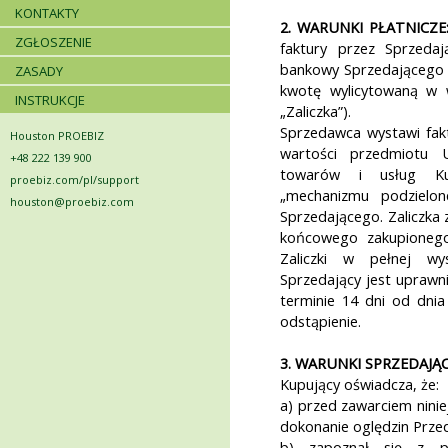
KONTAKTY
2. WARUNKI PŁATNICZE
ZGŁOSZENIE
faktury przez Sprzeda
bankowy Sprzedającego 
ZASADY
kwotę wylicytowaną w w
INSTRUKCJE
„Zaliczka”).
Sprzedawca wystawi fak
Houston PROEBIZ
wartości przedmiotu
+48 222 139 900
towarów i usług Kup
proebiz.com/pl/support
„mechanizmu podzielon
houston@proebiz.com
Sprzedającego. Zaliczka z
końcowego zakupionego
Zaliczki w pełnej w
Sprzedający jest uprawn
terminie 14 dni od dnia
odstąpienie.
3. WARUNKI SPRZEDAJĄ
Kupujący oświadcza, że:
a) przed zawarciem nini
dokonanie oględzin Prz
b) zapoznał się z p