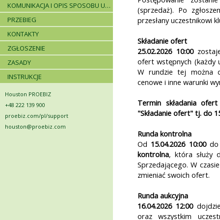
KOMUNIKACJA I OPIS SPOSOBU UDZIELANIA WYJAŚNIEŃ
(sprzedaż). Po zgłoszen
PRZEBIEG
przesłany uczestnikowi k
KONTAKTY
Składanie ofert
ZGŁOSZENIE
25.02.2026 10:00
zostaje
ofert wstępnych (każdy u
ZASADY
W rundzie tej można d
INSTRUKCJE
cenowe i inne warunki wyn
Houston PROEBIZ
Termin składania ofer
+48 222 139 900
"Składanie ofert" tj. do
1
proebiz.com/pl/support
houston@proebiz.com
Runda kontrolna
Od
15.04.2026 10:00
d
kontrolna
, która służy d
Sprzedającego. W czasie
zmieniać swoich ofert.
Runda aukcyjna
16.04.2026 12:00
dojdzie
oraz wszystkim uczest