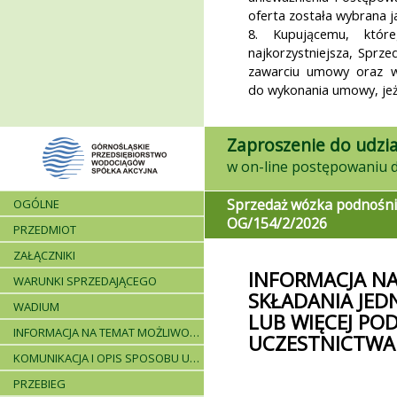
oferta została wybrana ja
8. Kupującemu, któr
najkorzystniejsza, Sprz
zawarciu umowy oraz wn
do wykonania umowy, jeże
Zaproszenie do udzia
Sprzedaż wózka podnośn
OGÓLNE
OG/154/2/2026
PRZEDMIOT
ZAŁĄCZNIKI
INFORMACJA N
WARUNKI SPRZEDAJĄCEGO
SKŁADANIA JED
WADIUM
LUB WIĘCEJ P
INFORMACJA NA TEMAT MOŻLIWOŚCI SKŁADANIA JEDNEJ OFERTY PRZEZ DWA LUB WIĘCEJ PODMIOTÓW ORAZ UCZESTNICTWA PODWYKONAWCÓW
UCZESTNICTW
KOMUNIKACJA I OPIS SPOSOBU UDZIELANIA WYJAŚNIEŃ
PRZEBIEG