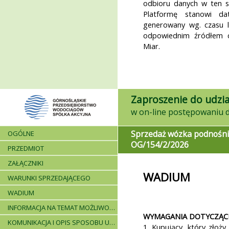
odbioru danych w ten s
Platformę stanowi da
generowany wg. czasu 
odpowiednim źródłem c
Miar.
Zaproszenie do udzia
Sprzedaż wózka podnośn
OGÓLNE
OG/154/2/2026
PRZEDMIOT
ZAŁĄCZNIKI
WADIUM
WARUNKI SPRZEDAJĄCEGO
WADIUM
INFORMACJA NA TEMAT MOŻLIWOŚCI SKŁADANIA JEDNEJ OFERTY PRZEZ DWA LUB WIĘCEJ PODMIOTÓW ORAZ UCZESTNICTWA PODWYKONAWCÓW
WYMAGANIA DOTYCZĄC
KOMUNIKACJA I OPIS SPOSOBU UDZIELANIA WYJAŚNIEŃ
1. Kupujący, który złoży