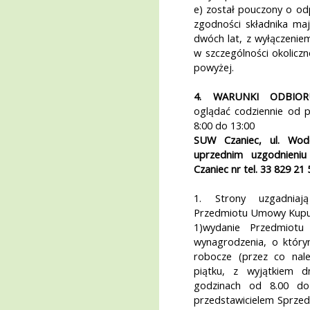
e) został pouczony o od
zgodności składnika ma
dwóch lat, z wyłączeniem
w szczególności okoliczn
powyżej.
4. WARUNKI ODBIOR
oglądać codziennie od p
8:00 do 13:00
SUW Czaniec, ul. Wod
uprzednim uzgodnieniu
Czaniec nr tel. 33 829 21 
1. Strony uzgadniaj
Przedmiotu Umowy Kupu
1)wydanie Przedmiot
wynagrodzenia, o któr
robocze (przez co nal
piątku, z wyjątkiem 
godzinach od 8.00 do
przedstawicielem Sprze