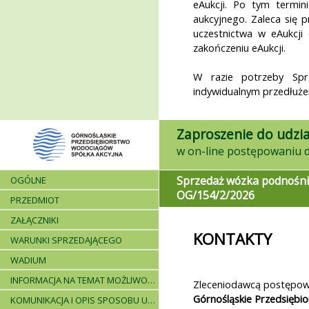
eAukcji. Po tym termi
aukcyjnego. Zaleca się 
uczestnictwa w eAukcji 
zakończeniu eAukcji.
W razie potrzeby Sp
indywidualnym przedłuże
Zaproszenie do udzia
Sprzedaż wózka podnośn
OGÓLNE
OG/154/2/2026
PRZEDMIOT
ZAŁĄCZNIKI
KONTAKTY
WARUNKI SPRZEDAJĄCEGO
WADIUM
INFORMACJA NA TEMAT MOŻLIWOŚCI SKŁADANIA JEDNEJ OFERTY PRZEZ DWA LUB WIĘCEJ PODMIOTÓW ORAZ UCZESTNICTWA PODWYKONAWCÓW
Zleceniodawcą postępowa
Górnośląskie Przedsiębi
KOMUNIKACJA I OPIS SPOSOBU UDZIELANIA WYJAŚNIEŃ