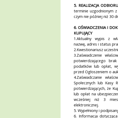
5. REALIZACJA ODBIORU
terminie uzgodnionym z 
czym nie później niż 30 
6. OŚWIADCZENIA I DO
KUPUJĄCY
1.Aktualny wypis z wł
nazwę, adres i status pr
2.Kwestionariusz uczestni
3.Zaświadczenie właśc
potwierdzającego brak
podatków lub opłat, wy
przed Ogłoszeniem o aukc
4.Zaświadczanie właśc
Społecznych lub Kasy R
potwierdzających, że Ku
lub opłat na ubezpiecze
wcześniej niż 3 mie
elektronicznej.
5. Wypełniony i podpisany
6. Informacja dotyczą