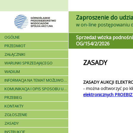
Zaproszenie do udzia
Sprzedaż wózka podnośn
OGÓLNE
OG/154/2/2026
PRZEDMIOT
ZAŁĄCZNIKI
ZASADY
WARUNKI SPRZEDAJĄCEGO
WADIUM
INFORMACJA NA TEMAT MOŻLIWOŚCI SKŁADANIA JEDNEJ OFERTY PRZEZ DWA LUB WIĘCEJ PODMIOTÓW ORAZ UCZESTNICTWA PODWYKONAWCÓW
ZASADY AUKCJI ELEKTR
- można odtworzyć po kli
KOMUNIKACJA I OPIS SPOSOBU UDZIELANIA WYJAŚNIEŃ
elektronicznych PROEB
PRZEBIEG
KONTAKTY
ZGŁOSZENIE
ZASADY
INSTRUKCJE