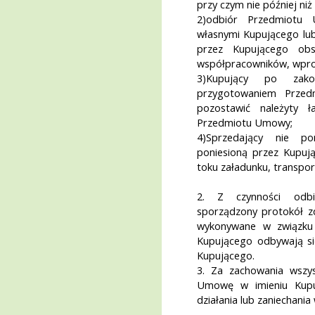
przy czym nie później ni
2)odbiór Przedmiotu
własnymi Kupującego lu
przez Kupującego obs
współpracowników, wpros
3)Kupujący po zako
przygotowaniem Prze
pozostawić należyty 
Przedmiotu Umowy;
4)Sprzedający nie po
poniesioną przez Kupują
toku załadunku, transpo
2. Z czynności odb
sporządzony protokół zd
wykonywane w związku 
Kupującego odbywają się
Kupującego.
3. Za zachowania wszys
Umowę w imieniu Kupu
działania lub zaniechania