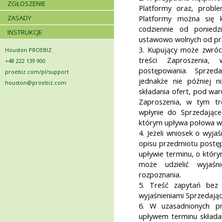
ZGŁOSZENIE
Platformy oraz, probl
ZASADY
Platformy można się 
codziennie od poniedz
INSTRUKCJE
ustawowo wolnych od pra
3. Kupujący może zwróci
Houston PROEBIZ
treści Zaproszenia,
+48 222 139 900
postępowania. Sprzedaj
proebiz.com/pl/support
jednakże nie później 
houston@proebiz.com
składania ofert, pod war
Zaproszenia, w tym tr
wpłynie do Sprzedające
którym upływa połowa wy
4. Jeżeli wniosek o wyjaś
opisu przedmiotu postę
upływie terminu, o któr
może udzielić wyjaś
rozpoznania.
5. Treść zapytań bez 
wyjaśnieniami Sprzedając
6. W uzasadnionych p
upływem terminu składan