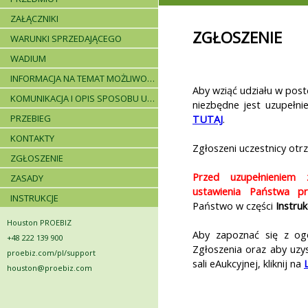
ZAŁĄCZNIKI
ZGŁOSZENIE
WARUNKI SPRZEDAJĄCEGO
WADIUM
INFORMACJA NA TEMAT MOŻLIWOŚCI SKŁADANIA JEDNEJ OFERTY PRZEZ DWA LUB WIĘCEJ PODMIOTÓW ORAZ UCZESTNICTWA PODWYKONAWCÓW
Aby wziąć udziału w post
KOMUNIKACJA I OPIS SPOSOBU UDZIELANIA WYJAŚNIEŃ
niezbędne jest uzupełni
PRZEBIEG
TUTAJ
.
KONTAKTY
Zgłoszeni uczestnicy otr
ZGŁOSZENIE
Przed uzupełnieniem 
ZASADY
ustawienia Państwa prz
INSTRUKCJE
Państwo w części
Instruk
Houston PROEBIZ
Aby zapoznać się z ogó
+48 222 139 900
Zgłoszenia oraz aby uzy
proebiz.com/pl/support
sali eAukcyjnej, kliknij na
houston@proebiz.com