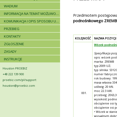
WADIUM
INFORMACJA NA TEMAT MOŻLIWOŚCI SKŁADANIA JEDNEJ OFERTY PRZEZ DWA LUB WIĘCEJ PODMIOTÓW ORAZ UCZESTNICTWA PODWYKONAWCÓW
Przedmiotem postępowan
podnośnikowego ZREMB 
KOMUNIKACJA I OPIS SPOSOBU UDZIELANIA WYJAŚNIEŃ
PRZEBIEG
KONTAKTY
KOLEJNOŚĆ
NAZWA POZYCJI
ZGŁOSZENIE
Wózek podnośn
ZASADY
Specyfikacja pozy
opis: wózek po
INSTRUKCJE
marka: ZREMB
typ:2009 UZ;
Houston PROEBIZ
typ silnika: S312
+48 222 139 900
numer fabryczny
rok budowy: 199
proebiz.com/pl/support
masa własna 334
houston@proebiz.com
udźwig: 20 kN;
moc 22.3 kW;
001.
przebieg: 2063,
wysokość podno
obciążenie osi t
obciążenie osi p
• Wózek w stani
wizualnym dob