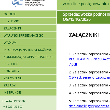
Sprzedaż wózka podnośn
OGÓLNE
OG/154/2/2026
PRZEDMIOT
ZAŁĄCZNIKI
ZAŁĄCZNIKI
WARUNKI SPRZEDAJĄCEGO
WADIUM
INFORMACJA NA TEMAT MOŻLIWOŚCI SKŁADANIA JEDNEJ OFERTY PRZEZ DWA LUB WIĘCEJ PODMIOTÓW ORAZ UCZESTNICTWA PODWYKONAWCÓW
1. Załącznik zaproszenia 
KOMUNIKACJA I OPIS SPOSOBU UDZIELANIA WYJAŚNIEŃ
REGULAMIN_SPRZEDAŻY
PRZEBIEG
7.pdf
KONTAKTY
2. Załącznik zaproszenia 
Oświadczenie_o_zapoznan
ZGŁOSZENIE
3. Załącznik zaproszenia 
ZASADY
INSTRUKCJE
4. Załącznik zaproszenia 
5. Załącznik zaproszenia 
Houston PROEBIZ
działalność gospodarczą
+48 222 139 900