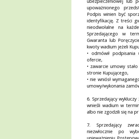
ubezpieczeniowej lub 
upoważnionego przedst
Podpis winien być spor
identyfikację. Z treści
nieodwołalne na każd
Sprzedającego w termi
Gwaranta lub Poręczyci
kwoty wadium jeżeli Kupu
• odmówił podpisania
ofercie,
• zawarcie umowy stało 
stronie Kupującego,
• nie wniósł wymaganego
umowy/wykonania zamówien
6. Sprzedający wykluczy
wnieśli wadium w termi
albo nie zgodzili się na p
7. Sprzedający zwr
niezwłocznie po wybo
unieważnieniu Postępowa