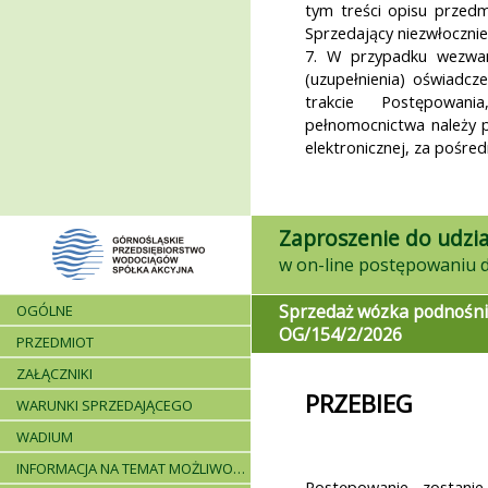
tym treści opisu przed
Sprzedający niezwłocznie
7. W przypadku wezwan
(uzupełnienia) oświadc
trakcie Postępowani
pełnomocnictwa należy p
elektronicznej, za pośre
Zaproszenie do udzia
Sprzedaż wózka podnośn
OGÓLNE
OG/154/2/2026
PRZEDMIOT
ZAŁĄCZNIKI
PRZEBIEG
WARUNKI SPRZEDAJĄCEGO
WADIUM
INFORMACJA NA TEMAT MOŻLIWOŚCI SKŁADANIA JEDNEJ OFERTY PRZEZ DWA LUB WIĘCEJ PODMIOTÓW ORAZ UCZESTNICTWA PODWYKONAWCÓW
Postępowanie zostani