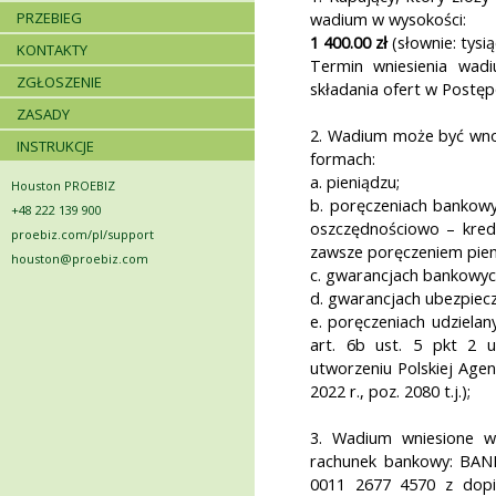
PRZEBIEG
wadium w wysokości:
1 400.00 zł
(słownie: tysią
KONTAKTY
Termin wniesienia wad
ZGŁOSZENIE
składania ofert w Postęp
ZASADY
2. Wadium może być wnos
INSTRUKCJE
formach:
a. pieniądzu;
Houston PROEBIZ
b. poręczeniach bankowy
+48 222 139 900
oszczędnościowo – kredy
proebiz.com/pl/support
zawsze poręczeniem pien
houston@proebiz.com
c. gwarancjach bankowyc
d. gwarancjach ubezpiec
e. poręczeniach udziela
art. 6b ust. 5 pkt 2 
utworzeniu Polskiej Agen
2022 r., poz. 2080 t.j.);
3. Wadium wniesione w
rachunek bankowy: BAN
0011 2677 4570 z dopi