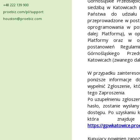
Górnośląskie Przedsięb
+48 222 139 900
siedzibą w Katowicach 
proebiz.com/pl/support
Państwa do udziału 
houston@proebiz.com
przeprowadzone w postac
oprogramowania w pos
dalej: Platformą), w op
Platformy oraz w op
postanowień Regulam
Górnośląskiego Prze
Katowicach (zwanego dal
W przypadku zainteresow
poniższe informacje d
wypełnić Zgłoszenie, kt
tego Zaproszenia.
Po uzupełnieniu zgłoszen
hasło, zostanie wysłany
dostępu. Po uzyskaniu k
która znajd
https://gpwkatowice.pro
Kupujący powinien zapoz