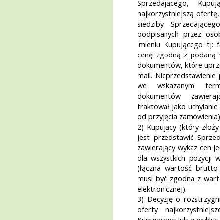
Sprzedającego, Kupuj
najkorzystniejszą ofert
siedziby Sprzedając
podpisanych przez os
imieniu Kupującego tj: 
cenę zgodną z podaną w
dokumentów, które uprze
mail. Nieprzedstawieni
we wskazanym termi
dokumentów zawieraj
traktował jako uchylanie
od przyjęcia zamówienia)
2) Kupujący (który złoży
jest przedstawić Sprze
zawierający wykaz cen j
dla wszystkich pozycji
(łączna wartość brutto
musi być zgodna z warto
elektronicznej).
3) Decyzję o rozstrzyg
oferty najkorzystniej
Kupującego lub o wykluc