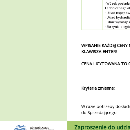
• Wózek posiada
Technicznego ak
• Układ napędo
• Układ hydraul
• Silnik wymaga
• Skrzynia bie
WPISANIE KAŻDEJ CENY
KLAWISZA ENTER!
CENA LICYTOWANA TO 
Kryteria zmienne:
W razie potrzeby dokładni
do Sprzedającego.
Zaproszenie do udzia