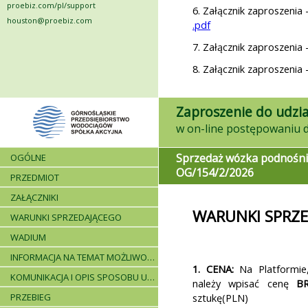
proebiz.com/pl/support
6. Załącznik zaproszenia 
houston@proebiz.com
.pdf
7. Załącznik zaproszenia 
8. Załącznik zaproszenia 
Zaproszenie do udzia
Sprzedaż wózka podnośn
OGÓLNE
OG/154/2/2026
PRZEDMIOT
ZAŁĄCZNIKI
WARUNKI SPRZ
WARUNKI SPRZEDAJĄCEGO
WADIUM
INFORMACJA NA TEMAT MOŻLIWOŚCI SKŁADANIA JEDNEJ OFERTY PRZEZ DWA LUB WIĘCEJ PODMIOTÓW ORAZ UCZESTNICTWA PODWYKONAWCÓW
1. CENA:
Na Platformie,
KOMUNIKACJA I OPIS SPOSOBU UDZIELANIA WYJAŚNIEŃ
należy wpisać cenę
B
PRZEBIEG
sztukę(PLN)