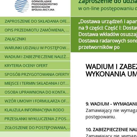
Zaproszenie do udzia
„Dostawa urządzeń i apar
ZAPROSZENIE DO SKŁADANIA OFERT - INFORMACJE OGÓLNE
na 9 części: Część I: Dost
OPIS PRZEDMIOTU ZAMÓWIENIA, WARUNKI DOSTAWY, WARUNKI PŁATNICZE
Dostawa wkładów osuszają
ZAŁĄCZNIKI
Dostawa radarowych sond
przetworników po
WARUNKI UDZIAŁU W POSTĘPOWANIU I WYKAZ WYMAGANYCH DOKUMENTÓW
WADIUM I ZABEZPIECZENIE NALEŻYTEGO WYKONANIA UMOWY
WADIUM I ZABE
KRYTERIA OCENY OFERT
WYKONANIA U
SPOSÓB PRZYGOTOWANIA OFERTY
MIEJSCE I TERMIN SKŁADANIA I OTWARCIA OFERT - PRZEBIEG POSTĘPOWANIA
OSOBA UPRAWNIONA DO KONTAKTÓW
WZÓR UMOWY I FORMULARZA OFERTOWEGO
9. WADIUM - WYMAGANI
KLAUZULA INFORMACYJNA RODO
Zamawiający nie wymag
postępowaniu.
PRZESŁANKI WYKLUCZENIA Z POSTĘPOWANIA
ZGŁOSZENIE DO POSTĘPOWANIA, ZASADY I INSTRUKCJE
10. ZABEZPIECZENIE N
Zamawiający nie wymaga 