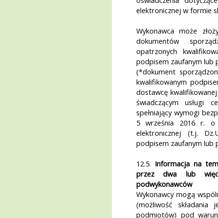
oświadczenia dotycząc
elektronicznej w formie
Wykonawca może złożyć
dokumentów sporządz
opatrzonych kwalifiko
podpisem zaufanym lub 
(*dokument sporządzony
kwalifikowanym podpise
dostawcę kwalifikowanej
świadczącym usługi cer
spełniający wymogi bezp
5 września 2016 r. o u
elektronicznej (t.j. D
podpisem zaufanym lub 
12.5.
Informacja na tem
przez dwa lub więc
podwykonawców
Wykonawcy mogą wspólnie
(możliwość składania 
podmiotów) pod warunk