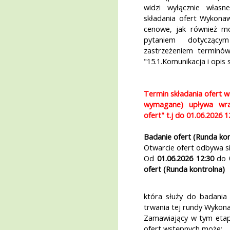
widzi wyłącznie włas
składania ofert Wykona
cenowe, jak również m
pytaniem dotycząc
zastrzeżeniem terminó
"15.1.Komunikacja i opis 
Termin składania ofert w
wymagane) upływa wra
ofert" t.j do
01.06.2026 1
Badanie ofert (Runda kon
Otwarcie ofert odbywa s
Od
01.06.2026 12:30
do
ofert (Runda kontrolna)
która służy do badania
trwania tej rundy Wykona
Zamawiający w tym etap
ofert wstępnych może: