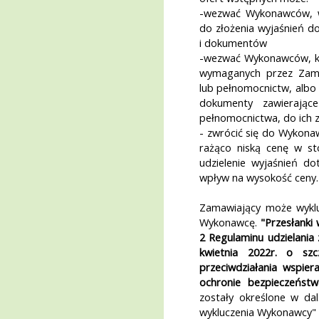
-wezwać Wykonawców, w
do złożenia wyjaśnień d
i dokumentów
-wezwać Wykonawców, któ
wymaganych przez Zam
lub pełnomocnictw, albo 
dokumenty zawierające
pełnomocnictwa, do ich 
- zwrócić się do Wykonaw
rażąco niską cenę w s
udzielenie wyjaśnień d
wpływ na wysokość ceny.
Zamawiający może wykl
Wykonawcę.
"Przesłanki 
2 Regulaminu udzielani
kwietnia 2022r. o szc
przeciwdziałania wspier
ochronie bezpieczeńs
zostały określone w dal
wykluczenia Wykonawcy"