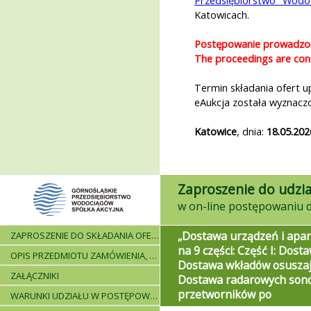
Przedsiębiorstwo Wodo
Katowicach.
Postępowanie prowadzone
The proceedings are cond
Termin składania ofert 
eAukcja została wyznacz
Katowice
, dnia:
18.05.202
Zaproszenie do udzia
„Dostawa urządzeń i apar
ZAPROSZENIE DO SKŁADANIA OFERT - INFORMACJE OGÓLNE
na 9 części: Część I: Dost
OPIS PRZEDMIOTU ZAMÓWIENIA, WARUNKI DOSTAWY, WARUNKI PŁATNICZE
Dostawa wkładów osuszają
ZAŁĄCZNIKI
Dostawa radarowych sond
przetworników po
WARUNKI UDZIAŁU W POSTĘPOWANIU I WYKAZ WYMAGANYCH DOKUMENTÓW