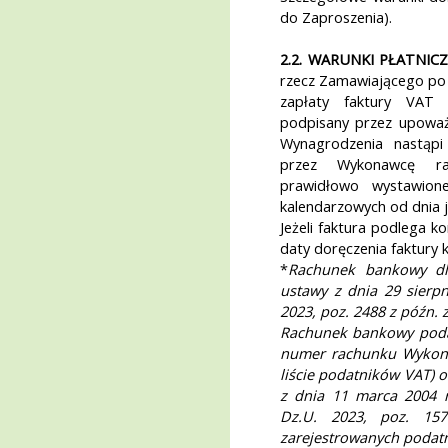
do Zaproszenia).
2.2. WARUNKI PŁATNICZ
rzecz Zamawiającego po
zapłaty faktury VAT 
podpisany przez upoważn
Wynagrodzenia nastąp
przez Wykonawcę r
prawidłowo wystawion
kalendarzowych od dnia 
Jeżeli faktura podlega ko
daty doręczenia faktury 
*
Rachunek bankowy dl
ustawy z dnia 29 sierpn
2023, poz. 2488 z późn.
Rachunek bankowy podan
numer rachunku Wykonaw
liście podatników VAT) 
z dnia 11 marca 2004 r
Dz.U. 2023, poz. 15
zarejestrowanych podat