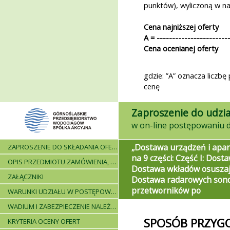
punktów), wyliczoną w n
Cena najniższej oferty
A = -----------------------
Cena ocenianej oferty
gdzie: ”A” oznacza liczb
cenę
Zaproszenie do udzia
„Dostawa urządzeń i apar
ZAPROSZENIE DO SKŁADANIA OFERT - INFORMACJE OGÓLNE
na 9 części: Część I: Dost
OPIS PRZEDMIOTU ZAMÓWIENIA, WARUNKI DOSTAWY, WARUNKI PŁATNICZE
Dostawa wkładów osuszają
ZAŁĄCZNIKI
Dostawa radarowych sond
przetworników po
WARUNKI UDZIAŁU W POSTĘPOWANIU I WYKAZ WYMAGANYCH DOKUMENTÓW
WADIUM I ZABEZPIECZENIE NALEŻYTEGO WYKONANIA UMOWY
SPOSÓB PRZYG
KRYTERIA OCENY OFERT