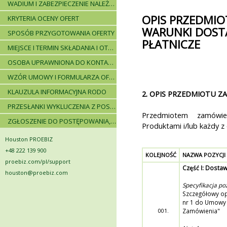
WADIUM I ZABEZPIECZENIE NALEŻYTEGO WYKONANIA UMOWY
OPIS PRZEDMIO
KRYTERIA OCENY OFERT
WARUNKI DOST
SPOSÓB PRZYGOTOWANIA OFERTY
PŁATNICZE
MIEJSCE I TERMIN SKŁADANIA I OTWARCIA OFERT - PRZEBIEG POSTĘPOWANIA
OSOBA UPRAWNIONA DO KONTAKTÓW
WZÓR UMOWY I FORMULARZA OFERTOWEGO
KLAUZULA INFORMACYJNA RODO
2. OPIS PRZEDMIOTU Z
PRZESŁANKI WYKLUCZENIA Z POSTĘPOWANIA
Przedmiotem zamówien
ZGŁOSZENIE DO POSTĘPOWANIA, ZASADY I INSTRUKCJE
Produktami i/lub każdy z
Houston PROEBIZ
+48 222 139 900
KOLEJNOŚĆ
NAZWA POZYCJI
proebiz.com/pl/support
Część I: Dosta
houston@proebiz.com
Specyfikacja poz
Szczegółowy opi
nr 1 do Umowy 
001.
Zamówienia"