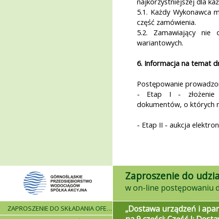
najkorzystniejszej dla każ
5.1. Każdy Wykonawca mo
część zamówienia.
5.2. Zamawiający nie 
wariantowych.
6. Informacja na temat 
Postępowanie prowadzon
- Etap I - złożenie 
dokumentów, o których m
- Etap II - aukcja elektron
Zaproszenie do udzia
„Dostawa urządzeń i apar
ZAPROSZENIE DO SKŁADANIA OFERT - INFORMACJE OGÓLNE