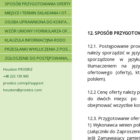
SPOSÓB PRZYGOTOWANIA OFERTY
MIEJSCE I TERMIN SKŁADANIA I OTWARCIA OFERT - PRZEBIEG POSTĘPOWANIA
OSOBA UPRAWNIONA DO KONTAKTÓW
WZÓR UMOWY I FORMULARZA OFERTOWEGO
12. SPOSÓB PRZYGOTOW
KLAUZULA INFORMACYJNA RODO
12.1. Postępowanie prow
PRZESŁANKI WYKLUCZENIA Z POSTĘPOWANIA
należy sporządzić w jęz
ZGŁOSZENIE DO POSTĘPOWANIA, ZASADY I INSTRUKCJE
sporządzone w język
tłumaczeniem na języ
Houston PROEBIZ
ofertowego (oferty), 
+48 222 139 900
polskim).
proebiz.com/pl/support
houston@proebiz.com
12.2 Cenę oferty należy 
do dwóch miejsc po p
obejmować wszystkie kosz
12.3. Przygotowanie ofer
1) Wykonawca winien po
(załączniki do Zaproszeni
Jeśli Zamawiający zamie