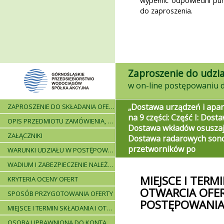
wypełnić odpowiedni pun
do zaproszenia.
Zaproszenie do udzia
„Dostawa urządzeń i apar
ZAPROSZENIE DO SKŁADANIA OFERT - INFORMACJE OGÓLNE
na 9 części: Część I: Dost
OPIS PRZEDMIOTU ZAMÓWIENIA, WARUNKI DOSTAWY, WARUNKI PŁATNICZE
Dostawa wkładów osuszają
ZAŁĄCZNIKI
Dostawa radarowych sond
przetworników po
WARUNKI UDZIAŁU W POSTĘPOWANIU I WYKAZ WYMAGANYCH DOKUMENTÓW
WADIUM I ZABEZPIECZENIE NALEŻYTEGO WYKONANIA UMOWY
MIEJSCE I TERM
KRYTERIA OCENY OFERT
OTWARCIA OFER
SPOSÓB PRZYGOTOWANIA OFERTY
POSTĘPOWANI
MIEJSCE I TERMIN SKŁADANIA I OTWARCIA OFERT - PRZEBIEG POSTĘPOWANIA
OSOBA UPRAWNIONA DO KONTAKTÓW