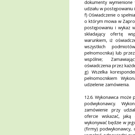
dokumenty wymienione w
udziału w postępowaniu
f) Oświadczenie o spełn
o którym mowa w Zaprosz
postępowaniu i wykaz
składający ofertę ws
warunkiem, iż oświadcz
wszystkich podmiotó
pełnomocnika) lub przez
wspólnie; Zamawiaj
oświadczenia przez każ
g) Wszelka koresponde
pełnomocnikiem Wykon
udzielenie zamówienia.
12.6. Wykonawca może p
podwykonawcy. Wykon
zamówienie przy udzi
ofercie wskazać, jaką
wykonywać będzie w jeg
(firmy) podwykonawcy, o