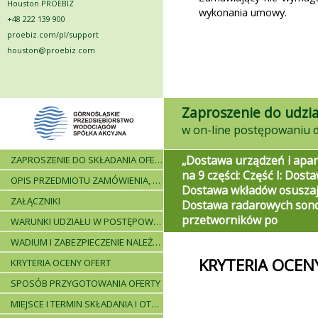
Houston PROEBIZ
wykonania umowy.
+48 222 139 900
proebiz.com/pl/support
houston@proebiz.com
Zaproszenie do udzia
„Dostawa urządzeń i apar
ZAPROSZENIE DO SKŁADANIA OFERT - INFORMACJE OGÓLNE
na 9 części: Część I: Dost
OPIS PRZEDMIOTU ZAMÓWIENIA, WARUNKI DOSTAWY, WARUNKI PŁATNICZE
Dostawa wkładów osuszają
ZAŁĄCZNIKI
Dostawa radarowych sond
przetworników po
WARUNKI UDZIAŁU W POSTĘPOWANIU I WYKAZ WYMAGANYCH DOKUMENTÓW
WADIUM I ZABEZPIECZENIE NALEŻYTEGO WYKONANIA UMOWY
KRYTERIA OCEN
KRYTERIA OCENY OFERT
SPOSÓB PRZYGOTOWANIA OFERTY
MIEJSCE I TERMIN SKŁADANIA I OTWARCIA OFERT - PRZEBIEG POSTĘPOWANIA