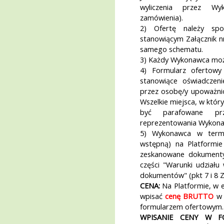
wyliczenia przez Wy
zamówienia).
2) Ofertę należy spo
stanowiącym Załącznik n
samego schematu.
3) Każdy Wykonawca może
4) Formularz ofertowy 
stanowiące oświadczen
przez osobę/y upoważni
Wszelkie miejsca, w któ
być parafowane pr
reprezentowania Wykona
5) Wykonawca w termin
wstępną) na Platformie
zeskanowane dokument
części "Warunki udział
dokumentów" (pkt 7 i 8 Z
CENA:
Na Platformie, w e
wpisać
cenę BRUTTO
w 
formularzem ofertowym.
WPISANIE CENY W F