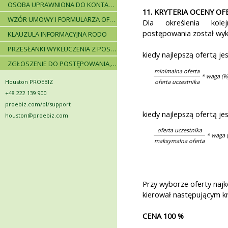
OSOBA UPRAWNIONA DO KONTAKTÓW
11. KRYTERIA OCENY OF
WZÓR UMOWY I FORMULARZA OFERTOWEGO
Dla określenia kole
postępowania został wyk
KLAUZULA INFORMACYJNA RODO
PRZESŁANKI WYKLUCZENIA Z POSTĘPOWANIA
kiedy najlepszą ofertą j
ZGŁOSZENIE DO POSTĘPOWANIA, ZASADY I INSTRUKCJE
minimalna oferta
* waga (%
Houston PROEBIZ
oferta uczestnika
+48 222 139 900
proebiz.com/pl/support
kiedy najlepszą ofertą j
houston@proebiz.com
oferta uczestnika
* waga 
maksymalna oferta
Przy wyborze oferty najk
kierował następującym kr
CENA 100 %