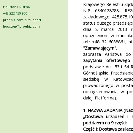
Krajowego Rejestru Są
Houston PROEBIZ
NIP 6340128788, REG
+48 222 139 900
zakładowego: 425.875.10
proebiz.com/pl/support
status dużego przedsiębi
houston@proebiz.com
dnia 8 marca 2013 ro
opóźnieniom w transakc
tel.: +48 32 6038861, h
"Zamawiającym".
zaprasza Państwa do 
zapytania ofertowego
w
podstawie Art. 53 i 54 
Górnośląskie Przedsięb
siedzibą w Katowica
prowadzonego w postaci
oprogramowania w pos
dalej: Platformą).
1. NAZWA ZADANIA (Naz
„Dostawa urządzeń i a
podziałem na 9 części:
Część I: Dostawa zasilac