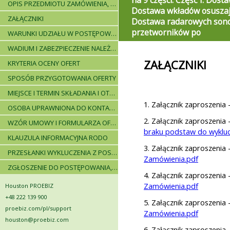
na 9 części: Część I: Dost
OPIS PRZEDMIOTU ZAMÓWIENIA, WARUNKI DOSTAWY, WARUNKI PŁATNICZE
Dostawa wkładów osuszają
ZAŁĄCZNIKI
Dostawa radarowych sond
przetworników po
WARUNKI UDZIAŁU W POSTĘPOWANIU I WYKAZ WYMAGANYCH DOKUMENTÓW
WADIUM I ZABEZPIECZENIE NALEŻYTEGO WYKONANIA UMOWY
ZAŁĄCZNIKI
KRYTERIA OCENY OFERT
SPOSÓB PRZYGOTOWANIA OFERTY
MIEJSCE I TERMIN SKŁADANIA I OTWARCIA OFERT - PRZEBIEG POSTĘPOWANIA
1. Załącznik zaproszenia 
OSOBA UPRAWNIONA DO KONTAKTÓW
2. Załącznik zaproszenia 
WZÓR UMOWY I FORMULARZA OFERTOWEGO
braku podstaw do wykluc
KLAUZULA INFORMACYJNA RODO
3. Załącznik zaproszenia 
PRZESŁANKI WYKLUCZENIA Z POSTĘPOWANIA
Zamówienia.pdf
ZGŁOSZENIE DO POSTĘPOWANIA, ZASADY I INSTRUKCJE
4. Załącznik zaproszenia 
Zamówienia.pdf
Houston PROEBIZ
+48 222 139 900
5. Załącznik zaproszenia 
proebiz.com/pl/support
Zamówienia.pdf
houston@proebiz.com
6. Załącznik zaproszenia 