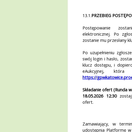
13.1.
PRZEBIEG POSTĘP
Postępowanie zost
elektronicznej. Po zg
zostanie mu przesłany kl
Po uzupełnieniu zgłosze
swój login i hasło, zosta
klucz dostępu, i dopie
eAukcyjnej, któr
https://gpwkatowice.pro
Składanie ofert (Runda 
18.05.2026 12:30
zostaj
ofert.
Zamawiający, w termin
udostępnia Platformę w 