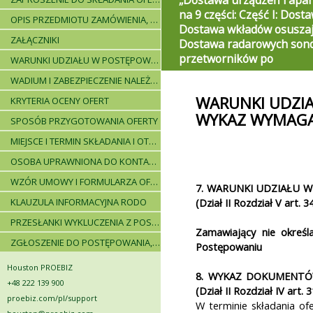
„Dostawa urządzeń i apar
na 9 części: Część I: Dost
OPIS PRZEDMIOTU ZAMÓWIENIA, WARUNKI DOSTAWY, WARUNKI PŁATNICZE
Dostawa wkładów osuszają
ZAŁĄCZNIKI
Dostawa radarowych sond
przetworników po
WARUNKI UDZIAŁU W POSTĘPOWANIU I WYKAZ WYMAGANYCH DOKUMENTÓW
WADIUM I ZABEZPIECZENIE NALEŻYTEGO WYKONANIA UMOWY
WARUNKI UDZIA
KRYTERIA OCENY OFERT
WYKAZ WYMAG
SPOSÓB PRZYGOTOWANIA OFERTY
MIEJSCE I TERMIN SKŁADANIA I OTWARCIA OFERT - PRZEBIEG POSTĘPOWANIA
OSOBA UPRAWNIONA DO KONTAKTÓW
WZÓR UMOWY I FORMULARZA OFERTOWEGO
7. WARUNKI UDZIAŁU W 
KLAUZULA INFORMACYJNA RODO
(Dział II Rozdział V art. 
PRZESŁANKI WYKLUCZENIA Z POSTĘPOWANIA
Zamawiający nie okreś
ZGŁOSZENIE DO POSTĘPOWANIA, ZASADY I INSTRUKCJE
Postępowaniu
Houston PROEBIZ
8. WYKAZ DOKUMENT
+48 222 139 900
(Dział II Rozdział IV art.
proebiz.com/pl/support
W terminie składania ofe