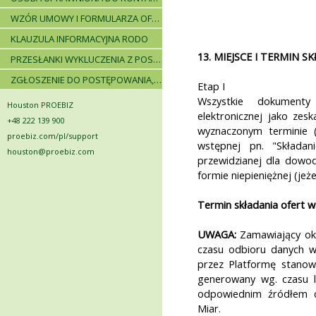
WZÓR UMOWY I FORMULARZA OFERTOWEGO
KLAUZULA INFORMACYJNA RODO
13. MIEJSCE I TERMIN S
PRZESŁANKI WYKLUCZENIA Z POSTĘPOWANIA
ZGŁOSZENIE DO POSTĘPOWANIA, ZASADY I INSTRUKCJE
Etap I
Wszystkie dokument
Houston PROEBIZ
elektronicznej jako ze
+48 222 139 900
wyznaczonym terminie (
proebiz.com/pl/support
wstępnej pn. "Składan
houston@proebiz.com
przewidzianej dla dowod
formie niepieniężnej (jeże
Termin składania ofert 
UWAGA:
Zamawiający okr
czasu odbioru danych w
przez Platformę stanow
generowany wg. czasu 
odpowiednim źródłem c
Miar.