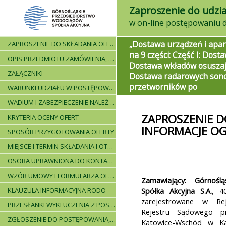
Zaproszenie do udzia
„Dostawa urządzeń i apar
ZAPROSZENIE DO SKŁADANIA OFERT - INFORMACJE OGÓLNE
na 9 części: Część I: Dost
OPIS PRZEDMIOTU ZAMÓWIENIA, WARUNKI DOSTAWY, WARUNKI PŁATNICZE
Dostawa wkładów osuszają
ZAŁĄCZNIKI
Dostawa radarowych sond
przetworników po
WARUNKI UDZIAŁU W POSTĘPOWANIU I WYKAZ WYMAGANYCH DOKUMENTÓW
WADIUM I ZABEZPIECZENIE NALEŻYTEGO WYKONANIA UMOWY
ZAPROSZENIE D
KRYTERIA OCENY OFERT
INFORMACJE O
SPOSÓB PRZYGOTOWANIA OFERTY
MIEJSCE I TERMIN SKŁADANIA I OTWARCIA OFERT - PRZEBIEG POSTĘPOWANIA
OSOBA UPRAWNIONA DO KONTAKTÓW
WZÓR UMOWY I FORMULARZA OFERTOWEGO
Zamawiający: Górnośl
KLAUZULA INFORMACYJNA RODO
Spółka Akcyjna S.A.
, 4
zarejestrowane w Rej
PRZESŁANKI WYKLUCZENIA Z POSTĘPOWANIA
Rejestru Sądowego p
ZGŁOSZENIE DO POSTĘPOWANIA, ZASADY I INSTRUKCJE
Katowice-Wschód w Kat